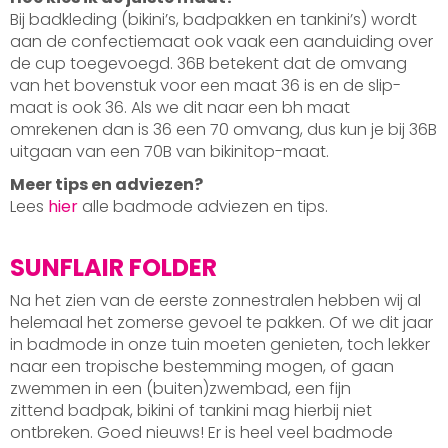
Bij badkleding (bikini’s, badpakken en tankini’s) wordt
aan de confectiemaat ook vaak een aanduiding over
de cup toegevoegd. 36B betekent dat de omvang
van het bovenstuk voor een maat 36 is en de slip-
maat is ook 36. Als we dit naar een bh maat
omrekenen dan is 36 een 70 omvang, dus kun je bij 36B
uitgaan van een 70B van bikinitop-maat.
Meer tips en adviezen?
Lees
hier
alle badmode adviezen en tips.
SUNFLAIR FOLDER
Na het zien van de eerste zonnestralen hebben wij al
helemaal het zomerse gevoel te pakken. Of we dit jaar
in badmode in onze tuin moeten genieten, toch lekker
naar een tropische bestemming mogen, of gaan
zwemmen in een (buiten)zwembad, een fijn
zittend badpak, bikini of tankini mag hierbij niet
ontbreken. Goed nieuws! Er is heel veel badmode