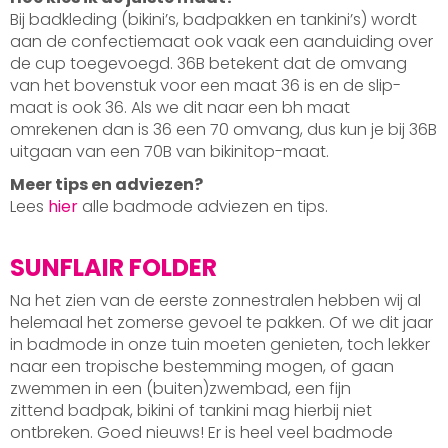
Bij badkleding (bikini’s, badpakken en tankini’s) wordt
aan de confectiemaat ook vaak een aanduiding over
de cup toegevoegd. 36B betekent dat de omvang
van het bovenstuk voor een maat 36 is en de slip-
maat is ook 36. Als we dit naar een bh maat
omrekenen dan is 36 een 70 omvang, dus kun je bij 36B
uitgaan van een 70B van bikinitop-maat.
Meer tips en adviezen?
Lees
hier
alle badmode adviezen en tips.
SUNFLAIR FOLDER
Na het zien van de eerste zonnestralen hebben wij al
helemaal het zomerse gevoel te pakken. Of we dit jaar
in badmode in onze tuin moeten genieten, toch lekker
naar een tropische bestemming mogen, of gaan
zwemmen in een (buiten)zwembad, een fijn
zittend badpak, bikini of tankini mag hierbij niet
ontbreken. Goed nieuws! Er is heel veel badmode