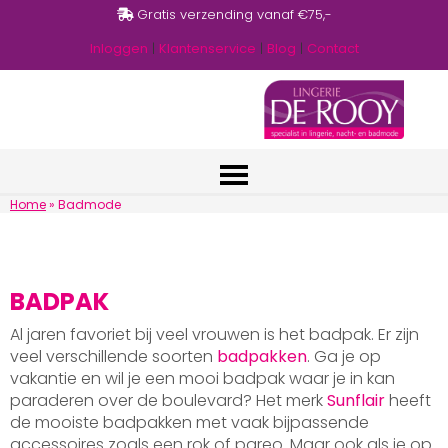
Gratis verzending vanaf €75,-
Inloggen
|
Klantenservice
|
Blog
|
Contact
Home
»
Badmode
BADPAK
Al jaren favoriet bij veel vrouwen is het badpak. Er zijn
veel verschillende soorten
badpakken
. Ga je op
vakantie en wil je een mooi badpak waar je in kan
paraderen over de boulevard? Het merk
Sunflair
heeft
de mooiste badpakken met vaak bijpassende
accessoires zoals een rok of pareo. Maar ook als je op