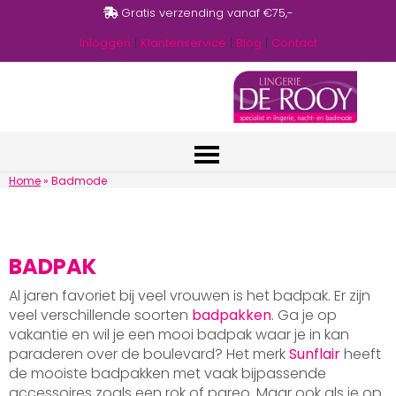
Gratis verzending vanaf €75,-
Inloggen
|
Klantenservice
|
Blog
|
Contact
Home
»
Badmode
BADPAK
Al jaren favoriet bij veel vrouwen is het badpak. Er zijn
veel verschillende soorten
badpakken
. Ga je op
vakantie en wil je een mooi badpak waar je in kan
paraderen over de boulevard? Het merk
Sunflair
heeft
de mooiste badpakken met vaak bijpassende
accessoires zoals een rok of pareo. Maar ook als je op