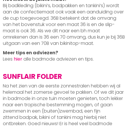
Bij badkleding (bikini’s, badpakken en tankini’s) wordt
aan de confectiemaat ook vaak een aanduiding over
de cup toegevoegd. 36B betekent dat de omvang
van het bovenstuk voor een maat 36 is en de slip-
maat is ook 36. Als we dit naar een bh maat
omrekenen dan is 36 een 70 omvang, dus kun je bij 36B
uitgaan van een 70B van bikinitop-maat.
Meer tips en adviezen?
Lees
hier
alle badmode adviezen en tips.
SUNFLAIR FOLDER
Na het zien van de eerste zonnestralen hebben wij al
helemaal het zomerse gevoel te pakken. Of we dit jaar
in badmode in onze tuin moeten genieten, toch lekker
naar een tropische bestemming mogen, of gaan
zwemmen in een (buiten)zwembad, een fijn
zittend badpak, bikini of tankini mag hierbij niet
ontbreken. Goed nieuws! Er is heel veel badmode