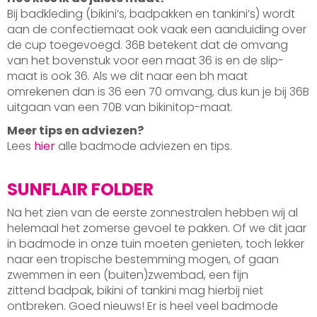
Bij badkleding (bikini’s, badpakken en tankini’s) wordt
aan de confectiemaat ook vaak een aanduiding over
de cup toegevoegd. 36B betekent dat de omvang
van het bovenstuk voor een maat 36 is en de slip-
maat is ook 36. Als we dit naar een bh maat
omrekenen dan is 36 een 70 omvang, dus kun je bij 36B
uitgaan van een 70B van bikinitop-maat.
Meer tips en adviezen?
Lees
hier
alle badmode adviezen en tips.
SUNFLAIR FOLDER
Na het zien van de eerste zonnestralen hebben wij al
helemaal het zomerse gevoel te pakken. Of we dit jaar
in badmode in onze tuin moeten genieten, toch lekker
naar een tropische bestemming mogen, of gaan
zwemmen in een (buiten)zwembad, een fijn
zittend badpak, bikini of tankini mag hierbij niet
ontbreken. Goed nieuws! Er is heel veel badmode