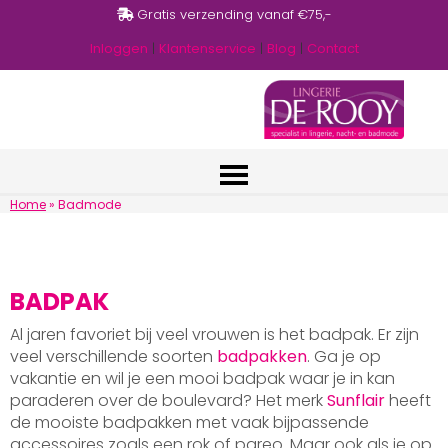
Gratis verzending vanaf €75,-
Inloggen
|
Klantenservice
|
Blog
|
Contact
Home
»
Badmode
BADPAK
Al jaren favoriet bij veel vrouwen is het badpak. Er zijn
veel verschillende soorten
badpakken
. Ga je op
vakantie en wil je een mooi badpak waar je in kan
paraderen over de boulevard? Het merk
Sunflair
heeft
de mooiste badpakken met vaak bijpassende
accessoires zoals een rok of pareo. Maar ook als je op