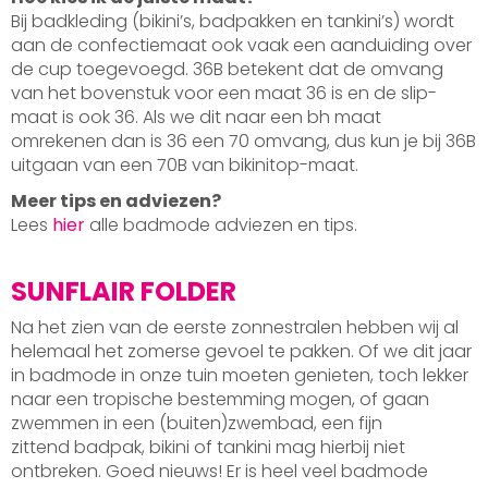
Bij badkleding (bikini’s, badpakken en tankini’s) wordt
aan de confectiemaat ook vaak een aanduiding over
de cup toegevoegd. 36B betekent dat de omvang
van het bovenstuk voor een maat 36 is en de slip-
maat is ook 36. Als we dit naar een bh maat
omrekenen dan is 36 een 70 omvang, dus kun je bij 36B
uitgaan van een 70B van bikinitop-maat.
Meer tips en adviezen?
Lees
hier
alle badmode adviezen en tips.
SUNFLAIR FOLDER
Na het zien van de eerste zonnestralen hebben wij al
helemaal het zomerse gevoel te pakken. Of we dit jaar
in badmode in onze tuin moeten genieten, toch lekker
naar een tropische bestemming mogen, of gaan
zwemmen in een (buiten)zwembad, een fijn
zittend badpak, bikini of tankini mag hierbij niet
ontbreken. Goed nieuws! Er is heel veel badmode