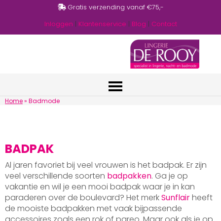
Gratis verzending vanaf €75,-
Inloggen
|
Klantenservice
|
Blog
|
Contact
Home
»
Badmode
BADPAK
Al jaren favoriet bij veel vrouwen is het badpak. Er zijn
veel verschillende soorten
badpakken
. Ga je op
vakantie en wil je een mooi badpak waar je in kan
paraderen over de boulevard? Het merk
Sunflair
heeft
de mooiste badpakken met vaak bijpassende
accessoires zoals een rok of pareo. Maar ook als je op