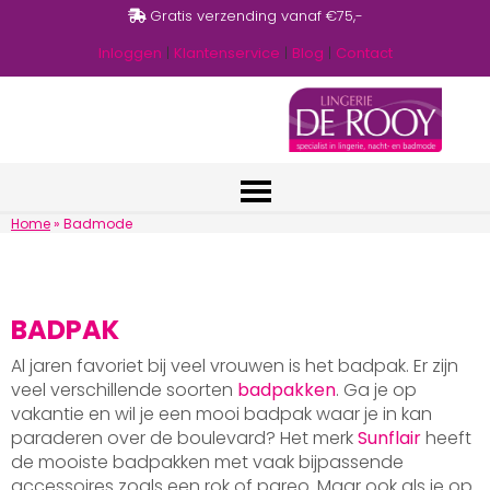
Gratis verzending vanaf €75,-
Inloggen
|
Klantenservice
|
Blog
|
Contact
Home
»
Badmode
BADPAK
Al jaren favoriet bij veel vrouwen is het badpak. Er zijn
veel verschillende soorten
badpakken
. Ga je op
vakantie en wil je een mooi badpak waar je in kan
paraderen over de boulevard? Het merk
Sunflair
heeft
de mooiste badpakken met vaak bijpassende
accessoires zoals een rok of pareo. Maar ook als je op