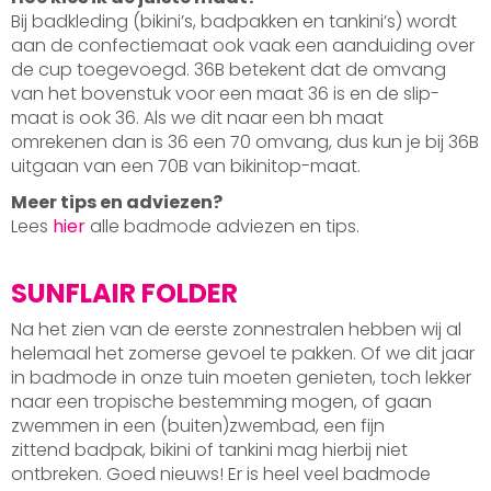
Bij badkleding (bikini’s, badpakken en tankini’s) wordt
aan de confectiemaat ook vaak een aanduiding over
de cup toegevoegd. 36B betekent dat de omvang
van het bovenstuk voor een maat 36 is en de slip-
maat is ook 36. Als we dit naar een bh maat
omrekenen dan is 36 een 70 omvang, dus kun je bij 36B
uitgaan van een 70B van bikinitop-maat.
Meer tips en adviezen?
Lees
hier
alle badmode adviezen en tips.
SUNFLAIR FOLDER
Na het zien van de eerste zonnestralen hebben wij al
helemaal het zomerse gevoel te pakken. Of we dit jaar
in badmode in onze tuin moeten genieten, toch lekker
naar een tropische bestemming mogen, of gaan
zwemmen in een (buiten)zwembad, een fijn
zittend badpak, bikini of tankini mag hierbij niet
ontbreken. Goed nieuws! Er is heel veel badmode