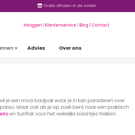
Gratis afhalen in de winkel
Inloggen
|
Klantenservice
|
Blog
|
Contact
annen
Advies
Over ons
 wil je een mooi badpak waar je in kan paraderen over
areo. Maar ook als je op zoek bent naar een praktisch
eka
en Sunflair voor het wekelijks baantjes trekken.