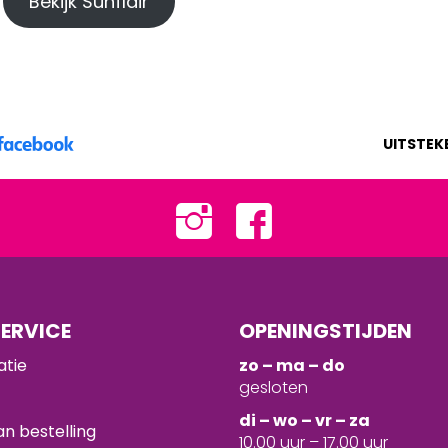
Bekijk Sunflair
UITSTEK
ERVICE
OPENINGSTIJDEN
atie
zo – ma – do
gesloten
d
i – wo – vr – za
n bestelling
10.00 uur – 17.00 uur