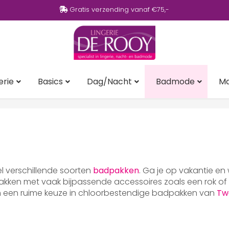
Gratis verzending vanaf €75,-
erie
Basics
Dag/Nacht
Badmode
M
eel verschillende soorten
badpakken
. Ga je op vakantie en
ken met vaak bijpassende accessoires zoals een rok of p
en een ruime keuze in chloorbestendige badpakken van
Tw