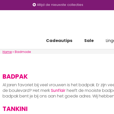
Altijd de nieuwste collecties
Cadeautips
Sale
Ling
Home
»
Badmode
BADPAK
Al jaren favoriet bij veel vrouwen is het badpak. Er zijn v
de boulevard? Het merk
Sunflair
heeft de mooiste badpak
badpak bent je bij ons aan het goede adres. Wij hebb
TANKINI