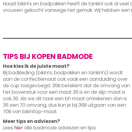
Naast bikini’s en badpakken heeft de tankini ook al veel
vrouwen gekocht vanwege het gemak. Wij hebben een 
TIPS BIJ KOPEN BADMODE
Hoe kies ik de juiste maat?
Bij badkleding (bikini’s, badpakken en tankini’s) wordt
aan de confectiemaat ook vaak een aanduiding over
de cup toegevoegd. 36B betekent dat de omvang van
het bovenstuk voor een maat 36 is en de slip-maat is
ook 36. Als we dit naar een bh maat omrekenen dan is
36 een 70 omvang, dus kun je bij 36B uitgaan van een
70B van bikinitop-maat.
Meer tips en adviezen?
Lees
hier
alle badmode adviezen en tips.