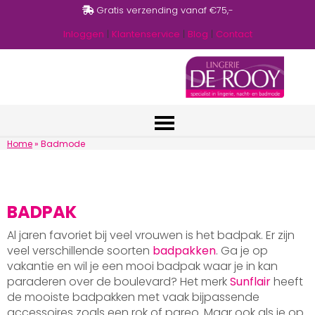
Gratis verzending vanaf €75,-
Inloggen
|
Klantenservice
|
Blog
|
Contact
Home
»
Badmode
BADPAK
Al jaren favoriet bij veel vrouwen is het badpak. Er zijn
veel verschillende soorten
badpakken
. Ga je op
vakantie en wil je een mooi badpak waar je in kan
paraderen over de boulevard? Het merk
Sunflair
heeft
de mooiste badpakken met vaak bijpassende
accessoires zoals een rok of pareo. Maar ook als je op