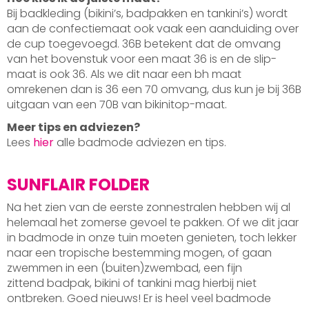
Bij badkleding (bikini’s, badpakken en tankini’s) wordt
aan de confectiemaat ook vaak een aanduiding over
de cup toegevoegd. 36B betekent dat de omvang
van het bovenstuk voor een maat 36 is en de slip-
maat is ook 36. Als we dit naar een bh maat
omrekenen dan is 36 een 70 omvang, dus kun je bij 36B
uitgaan van een 70B van bikinitop-maat.
Meer tips en adviezen?
Lees
hier
alle badmode adviezen en tips.
SUNFLAIR FOLDER
Na het zien van de eerste zonnestralen hebben wij al
helemaal het zomerse gevoel te pakken. Of we dit jaar
in badmode in onze tuin moeten genieten, toch lekker
naar een tropische bestemming mogen, of gaan
zwemmen in een (buiten)zwembad, een fijn
zittend badpak, bikini of tankini mag hierbij niet
ontbreken. Goed nieuws! Er is heel veel badmode