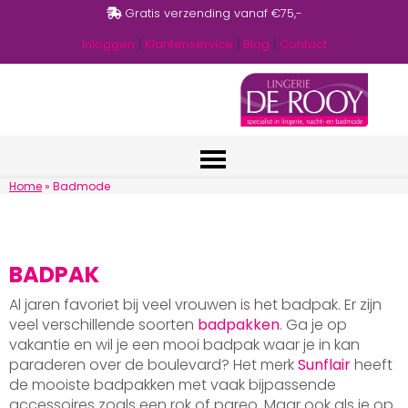
Gratis verzending vanaf €75,-
Inloggen
|
Klantenservice
|
Blog
|
Contact
Home
»
Badmode
BADPAK
Al jaren favoriet bij veel vrouwen is het badpak. Er zijn
veel verschillende soorten
badpakken
. Ga je op
vakantie en wil je een mooi badpak waar je in kan
paraderen over de boulevard? Het merk
Sunflair
heeft
de mooiste badpakken met vaak bijpassende
accessoires zoals een rok of pareo. Maar ook als je op