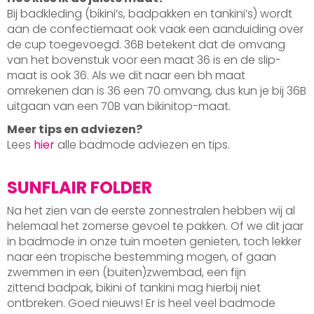
Bij badkleding (bikini’s, badpakken en tankini’s) wordt
aan de confectiemaat ook vaak een aanduiding over
de cup toegevoegd. 36B betekent dat de omvang
van het bovenstuk voor een maat 36 is en de slip-
maat is ook 36. Als we dit naar een bh maat
omrekenen dan is 36 een 70 omvang, dus kun je bij 36B
uitgaan van een 70B van bikinitop-maat.
Meer tips en adviezen?
Lees
hier
alle badmode adviezen en tips.
SUNFLAIR FOLDER
Na het zien van de eerste zonnestralen hebben wij al
helemaal het zomerse gevoel te pakken. Of we dit jaar
in badmode in onze tuin moeten genieten, toch lekker
naar een tropische bestemming mogen, of gaan
zwemmen in een (buiten)zwembad, een fijn
zittend badpak, bikini of tankini mag hierbij niet
ontbreken. Goed nieuws! Er is heel veel badmode