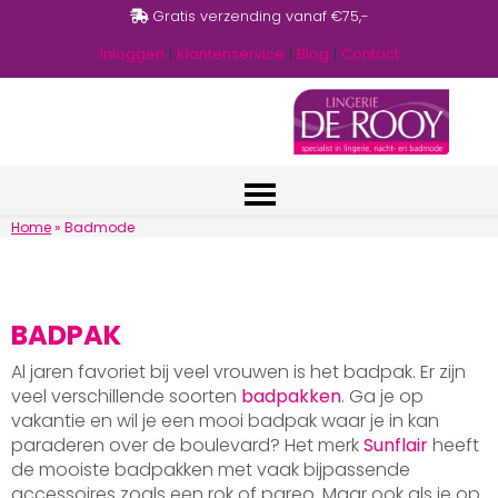
Gratis verzending vanaf €75,-
Inloggen
|
Klantenservice
|
Blog
|
Contact
Home
»
Badmode
BADPAK
Al jaren favoriet bij veel vrouwen is het badpak. Er zijn
veel verschillende soorten
badpakken
. Ga je op
vakantie en wil je een mooi badpak waar je in kan
paraderen over de boulevard? Het merk
Sunflair
heeft
de mooiste badpakken met vaak bijpassende
accessoires zoals een rok of pareo. Maar ook als je op