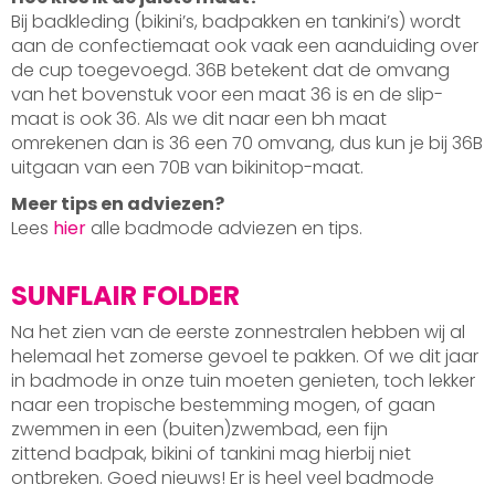
Bij badkleding (bikini’s, badpakken en tankini’s) wordt
aan de confectiemaat ook vaak een aanduiding over
de cup toegevoegd. 36B betekent dat de omvang
van het bovenstuk voor een maat 36 is en de slip-
maat is ook 36. Als we dit naar een bh maat
omrekenen dan is 36 een 70 omvang, dus kun je bij 36B
uitgaan van een 70B van bikinitop-maat.
Meer tips en adviezen?
Lees
hier
alle badmode adviezen en tips.
SUNFLAIR FOLDER
Na het zien van de eerste zonnestralen hebben wij al
helemaal het zomerse gevoel te pakken. Of we dit jaar
in badmode in onze tuin moeten genieten, toch lekker
naar een tropische bestemming mogen, of gaan
zwemmen in een (buiten)zwembad, een fijn
zittend badpak, bikini of tankini mag hierbij niet
ontbreken. Goed nieuws! Er is heel veel badmode