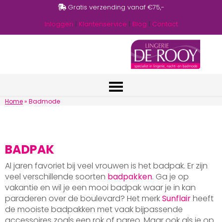
Gratis verzending vanaf €75,-
Inloggen
|
Klantenservice
|
Blog
|
Contact
Home
»
Badmode
BADPAK
Al jaren favoriet bij veel vrouwen is het badpak. Er zijn
veel verschillende soorten
badpakken
. Ga je op
vakantie en wil je een mooi badpak waar je in kan
paraderen over de boulevard? Het merk
Sunflair
heeft
de mooiste badpakken met vaak bijpassende
accessoires zoals een rok of pareo. Maar ook als je op