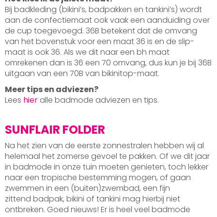
Bij badkleding (bikini’s, badpakken en tankini’s) wordt
aan de confectiemaat ook vaak een aanduiding over
de cup toegevoegd. 36B betekent dat de omvang
van het bovenstuk voor een maat 36 is en de slip-
maat is ook 36. Als we dit naar een bh maat
omrekenen dan is 36 een 70 omvang, dus kun je bij 36B
uitgaan van een 70B van bikinitop-maat.
Meer tips en adviezen?
Lees
hier
alle badmode adviezen en tips.
SUNFLAIR FOLDER
Na het zien van de eerste zonnestralen hebben wij al
helemaal het zomerse gevoel te pakken. Of we dit jaar
in badmode in onze tuin moeten genieten, toch lekker
naar een tropische bestemming mogen, of gaan
zwemmen in een (buiten)zwembad, een fijn
zittend badpak, bikini of tankini mag hierbij niet
ontbreken. Goed nieuws! Er is heel veel badmode