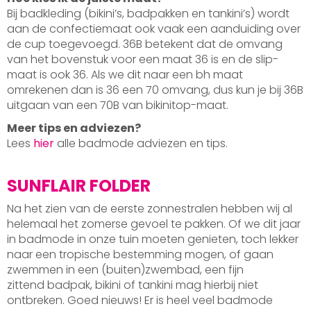
Bij badkleding (bikini’s, badpakken en tankini’s) wordt
aan de confectiemaat ook vaak een aanduiding over
de cup toegevoegd. 36B betekent dat de omvang
van het bovenstuk voor een maat 36 is en de slip-
maat is ook 36. Als we dit naar een bh maat
omrekenen dan is 36 een 70 omvang, dus kun je bij 36B
uitgaan van een 70B van bikinitop-maat.
Meer tips en adviezen?
Lees
hier
alle badmode adviezen en tips.
SUNFLAIR FOLDER
Na het zien van de eerste zonnestralen hebben wij al
helemaal het zomerse gevoel te pakken. Of we dit jaar
in badmode in onze tuin moeten genieten, toch lekker
naar een tropische bestemming mogen, of gaan
zwemmen in een (buiten)zwembad, een fijn
zittend badpak, bikini of tankini mag hierbij niet
ontbreken. Goed nieuws! Er is heel veel badmode