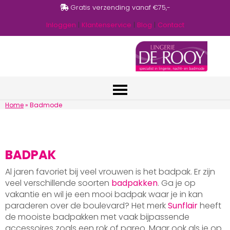
Gratis verzending vanaf €75,-
Inloggen
|
Klantenservice
|
Blog
|
Contact
Home
»
Badmode
BADPAK
Al jaren favoriet bij veel vrouwen is het badpak. Er zijn
veel verschillende soorten
badpakken
. Ga je op
vakantie en wil je een mooi badpak waar je in kan
paraderen over de boulevard? Het merk
Sunflair
heeft
de mooiste badpakken met vaak bijpassende
accessoires zoals een rok of pareo. Maar ook als je op