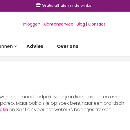
Gratis afhalen in de winkel
Inloggen
|
Klantenservice
|
Blog
|
Contact
annen
Advies
Over ons
 wil je een mooi badpak waar je in kan paraderen over
areo. Maar ook als je op zoek bent naar een praktisch
eka
en Sunflair voor het wekelijks baantjes trekken.