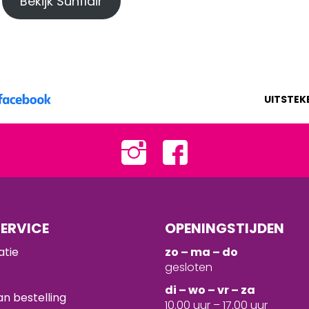
Bekijk Sunflair
UITSTEK
ERVICE
OPENINGSTIJDEN
atie
zo – ma – do
gesloten
d
i – wo – vr – za
n bestelling
10.00 uur – 17.00 uur