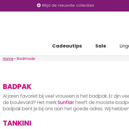
Altijd de nieuwste collecties
Cadeautips
Sale
Ling
Home
»
Badmode
BADPAK
Al jaren favoriet bij veel vrouwen is het badpak. Er zijn v
de boulevard? Het merk
Sunflair
heeft de mooiste badpak
badpak bent je bij ons aan het goede adres. Wij hebb
TANKINI