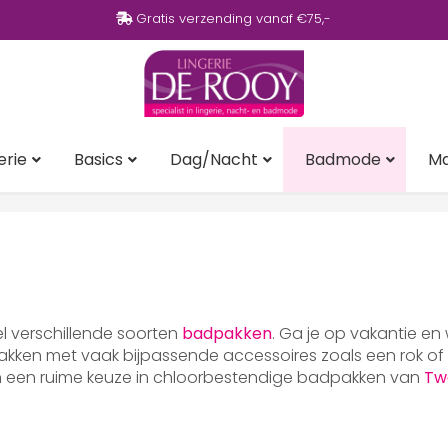
Gratis verzending vanaf €75,-
erie
Basics
Dag/Nacht
Badmode
M
eel verschillende soorten
badpakken
. Ga je op vakantie en
ken met vaak bijpassende accessoires zoals een rok of p
en een ruime keuze in chloorbestendige badpakken van
Tw