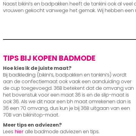
Naast bikini’s en badpakken heeft de tankini ook al veel
vrouwen gekocht vanwege het gemak. Wij hebben een 
TIPS BIJ KOPEN BADMODE
Hoe kies ik de juiste maat?
Bij badkleding (bikini’s, badpakken en tankini’s) wordt
aan de confectiemaat ook vaak een aanduiding over
de cup toegevoegd. 36B betekent dat de omvang van
het bovenstuk voor een maat 36 is en de slip-maat is
ook 36. Als we dit naar een bh maat omrekenen dan is
36 een 70 omvang, dus kun je bij 36B uitgaan van een
70B van bikinitop-maat.
Meer tips en adviezen?
Lees
hier
alle badmode adviezen en tips.