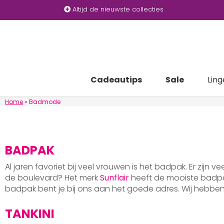
Altijd de nieuwste collecties
Cadeautips
Sale
Ling
Home
»
Badmode
BADPAK
Al jaren favoriet bij veel vrouwen is het badpak. Er zijn v
de boulevard? Het merk
Sunflair
heeft de mooiste badpak
badpak bent je bij ons aan het goede adres. Wij hebb
TANKINI