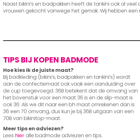
Naast bikini’s en badpakken heeft de tankini ook al veel
vrouwen gekocht vanwege het gemak. Wij hebben een 
TIPS BIJ KOPEN BADMODE
Hoe kies ik de juiste maat?
Bij badkleding (bikini’s, badpakken en tankini’s) wordt
aan de confectiemaat ook vaak een aanduiding over
de cup toegevoegd. 36B betekent dat de omvang van
het bovenstuk voor een maat 36 is en de slip-maat is
ook 36. Als we dit naar een bh maat omrekenen dan is
36 een 70 omvang, dus kun je bij 36B uitgaan van een
70B van bikinitop-maat.
Meer tips en adviezen?
Lees
hier
alle badmode adviezen en tips.