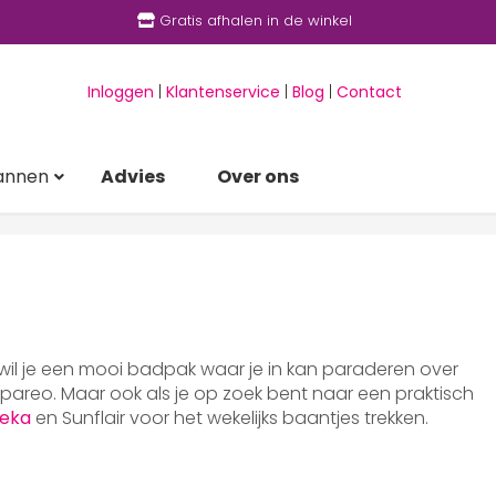
Gratis afhalen in de winkel
Inloggen
|
Klantenservice
|
Blog
|
Contact
annen
Advies
Over ons
 wil je een mooi badpak waar je in kan paraderen over
areo. Maar ook als je op zoek bent naar een praktisch
eka
en Sunflair voor het wekelijks baantjes trekken.