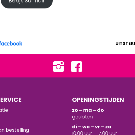
Bekijk Sunflair
UITSTEK
ERVICE
OPENINGSTIJDEN
atie
zo – ma – do
gesloten
d
i – wo – vr – za
n bestelling
10.00 uur – 17.00 uur