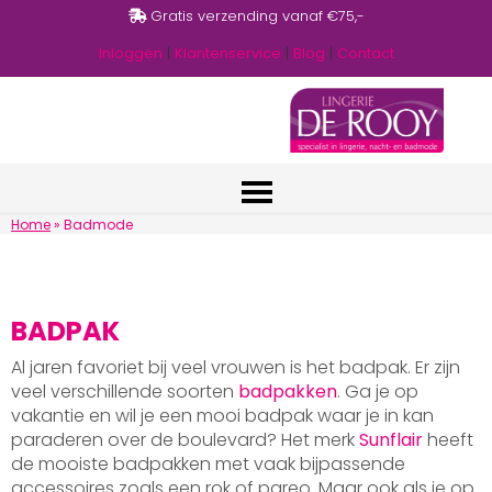
Gratis verzending vanaf €75,-
Inloggen
|
Klantenservice
|
Blog
|
Contact
Home
»
Badmode
BADPAK
Al jaren favoriet bij veel vrouwen is het badpak. Er zijn
veel verschillende soorten
badpakken
. Ga je op
vakantie en wil je een mooi badpak waar je in kan
paraderen over de boulevard? Het merk
Sunflair
heeft
de mooiste badpakken met vaak bijpassende
accessoires zoals een rok of pareo. Maar ook als je op