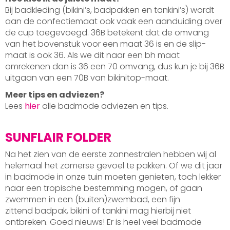
Bij badkleding (bikini’s, badpakken en tankini’s) wordt
aan de confectiemaat ook vaak een aanduiding over
de cup toegevoegd. 36B betekent dat de omvang
van het bovenstuk voor een maat 36 is en de slip-
maat is ook 36. Als we dit naar een bh maat
omrekenen dan is 36 een 70 omvang, dus kun je bij 36B
uitgaan van een 70B van bikinitop-maat.
Meer tips en adviezen?
Lees
hier
alle badmode adviezen en tips.
SUNFLAIR FOLDER
Na het zien van de eerste zonnestralen hebben wij al
helemaal het zomerse gevoel te pakken. Of we dit jaar
in badmode in onze tuin moeten genieten, toch lekker
naar een tropische bestemming mogen, of gaan
zwemmen in een (buiten)zwembad, een fijn
zittend badpak, bikini of tankini mag hierbij niet
ontbreken. Goed nieuws! Er is heel veel badmode