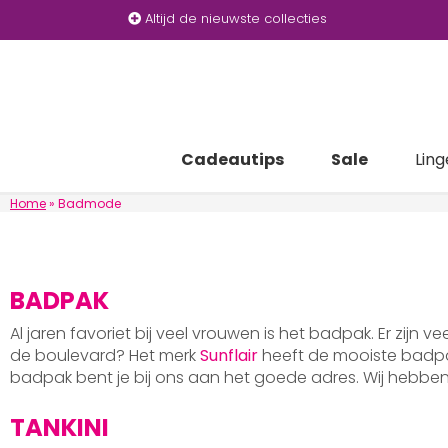
Altijd de nieuwste collecties
Cadeautips
Sale
Ling
Home
»
Badmode
BADPAK
Al jaren favoriet bij veel vrouwen is het badpak. Er zijn v
de boulevard? Het merk
Sunflair
heeft de mooiste badpak
badpak bent je bij ons aan het goede adres. Wij hebb
TANKINI