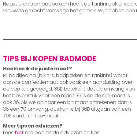
Naast bikini’s en badpakken heeft de tankini ook al veel
vrouwen gekocht vanwege het gemak. Wij hebben een 
TIPS BIJ KOPEN BADMODE
Hoe kies ik de juiste maat?
Bij badkleding (bikini’s, badpakken en tankini’s) wordt
aan de confectiemaat ook vaak een aanduiding over
de cup toegevoegd. 36B betekent dat de omvang van
het bovenstuk voor een maat 36 is en de slip-maat is
ook 36. Als we dit naar een bh maat omrekenen dan is
36 een 70 omvang, dus kun je bij 36B uitgaan van een
70B van bikinitop-maat.
Meer tips en adviezen?
Lees
hier
alle badmode adviezen en tips.