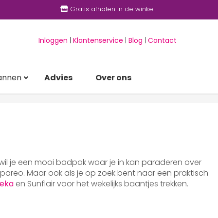
Gratis afhalen in de winkel
Inloggen
|
Klantenservice
|
Blog
|
Contact
annen
Advies
Over ons
 wil je een mooi badpak waar je in kan paraderen over
areo. Maar ook als je op zoek bent naar een praktisch
eka
en Sunflair voor het wekelijks baantjes trekken.