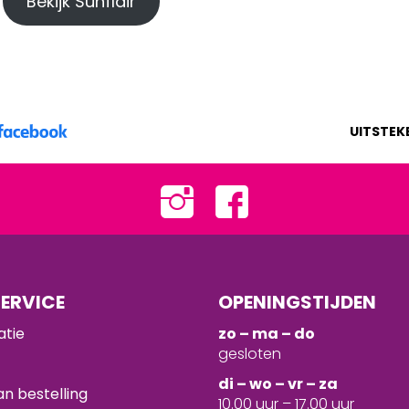
Bekijk Sunflair
UITSTEK
ERVICE
OPENINGSTIJDEN
atie
zo – ma – do
gesloten
d
i – wo – vr – za
n bestelling
10.00 uur – 17.00 uur