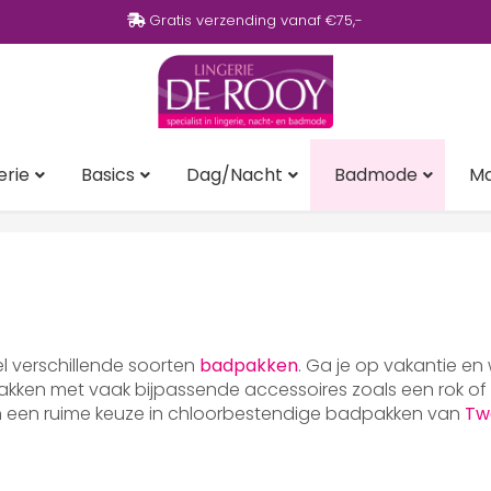
Gratis verzending vanaf €75,-
erie
Basics
Dag/Nacht
Badmode
M
eel verschillende soorten
badpakken
. Ga je op vakantie en
ken met vaak bijpassende accessoires zoals een rok of p
en een ruime keuze in chloorbestendige badpakken van
Tw