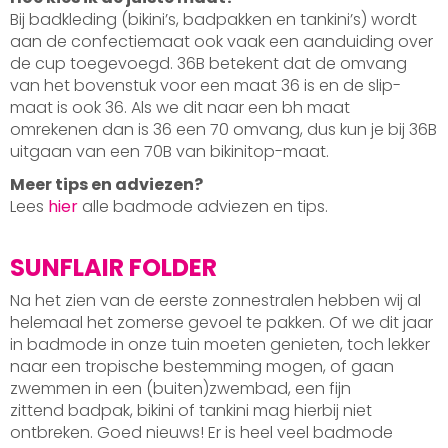
Bij badkleding (bikini’s, badpakken en tankini’s) wordt
aan de confectiemaat ook vaak een aanduiding over
de cup toegevoegd. 36B betekent dat de omvang
van het bovenstuk voor een maat 36 is en de slip-
maat is ook 36. Als we dit naar een bh maat
omrekenen dan is 36 een 70 omvang, dus kun je bij 36B
uitgaan van een 70B van bikinitop-maat.
Meer tips en adviezen?
Lees
hier
alle badmode adviezen en tips.
SUNFLAIR FOLDER
Na het zien van de eerste zonnestralen hebben wij al
helemaal het zomerse gevoel te pakken. Of we dit jaar
in badmode in onze tuin moeten genieten, toch lekker
naar een tropische bestemming mogen, of gaan
zwemmen in een (buiten)zwembad, een fijn
zittend badpak, bikini of tankini mag hierbij niet
ontbreken. Goed nieuws! Er is heel veel badmode