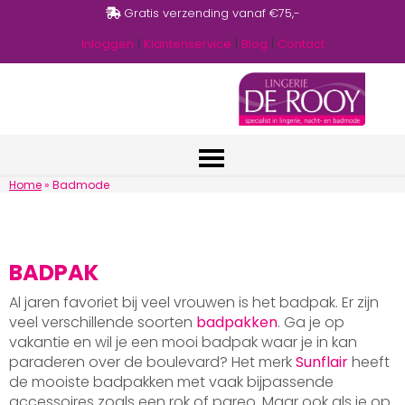
Gratis verzending vanaf €75,-
Inloggen
|
Klantenservice
|
Blog
|
Contact
Home
»
Badmode
BADPAK
Al jaren favoriet bij veel vrouwen is het badpak. Er zijn
veel verschillende soorten
badpakken
. Ga je op
vakantie en wil je een mooi badpak waar je in kan
paraderen over de boulevard? Het merk
Sunflair
heeft
de mooiste badpakken met vaak bijpassende
accessoires zoals een rok of pareo. Maar ook als je op