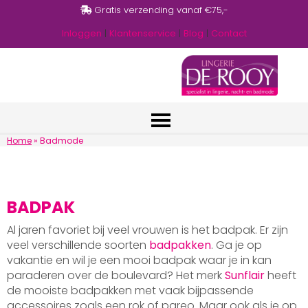
Gratis verzending vanaf €75,-
Inloggen
|
Klantenservice
|
Blog
|
Contact
Home
»
Badmode
BADPAK
Al jaren favoriet bij veel vrouwen is het badpak. Er zijn
veel verschillende soorten
badpakken
. Ga je op
vakantie en wil je een mooi badpak waar je in kan
paraderen over de boulevard? Het merk
Sunflair
heeft
de mooiste badpakken met vaak bijpassende
accessoires zoals een rok of pareo. Maar ook als je op