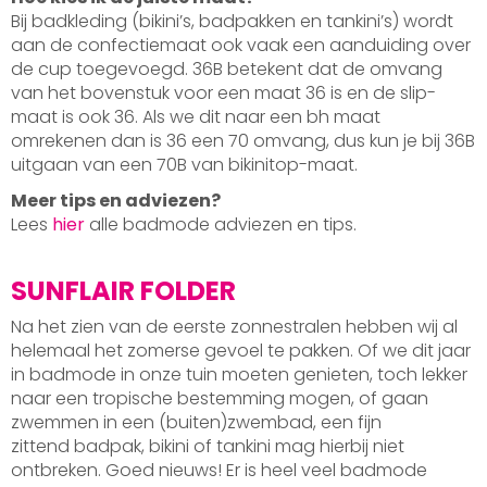
Bij badkleding (bikini’s, badpakken en tankini’s) wordt
aan de confectiemaat ook vaak een aanduiding over
de cup toegevoegd. 36B betekent dat de omvang
van het bovenstuk voor een maat 36 is en de slip-
maat is ook 36. Als we dit naar een bh maat
omrekenen dan is 36 een 70 omvang, dus kun je bij 36B
uitgaan van een 70B van bikinitop-maat.
Meer tips en adviezen?
Lees
hier
alle badmode adviezen en tips.
SUNFLAIR FOLDER
Na het zien van de eerste zonnestralen hebben wij al
helemaal het zomerse gevoel te pakken. Of we dit jaar
in badmode in onze tuin moeten genieten, toch lekker
naar een tropische bestemming mogen, of gaan
zwemmen in een (buiten)zwembad, een fijn
zittend badpak, bikini of tankini mag hierbij niet
ontbreken. Goed nieuws! Er is heel veel badmode