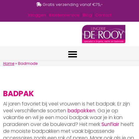
Gratis verzending vanaf €75,-
Inloggen
|
Klantenservice
|
Blog
|
Contact
Home
»
Badmode
BADPAK
Al jaren favoriet bij veel vrouwen is het badpak. Er zijn
veel verschillende soorten
badpakken
. Ga je op
vakantie en wil je een mooi badpak waar je in kan
paraderen over de boulevard? Het merk
Sunflair
heeft
de mooiste badpakken met vaak bijpassende
accessoires zoals een rok of pareo. Maar ook als je op