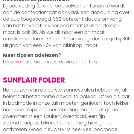
Bij badkleding (bikini’s, badpakken en tankini’s) wordt
aan de confectiemaat ook vaak een aanduiding over
de cup toegevoegd. 36B betekent dat de omvang
van het bovenstuk voor een maat 36 is en de slip-
maat is ook 36. Als we dit naar een bh maat
omrekenen dan is 36 een 70 omvang, dus kun je bij 36B
uitgaan van een 70B van bikinitop-maat.
Meer tips en adviezen?
Lees
hier
alle badmode adviezen en tips.
SUNFLAIR FOLDER
Na het zien van de eerste zonnestralen hebben wij al
helemaal het zomerse gevoel te pakken. Of we dit jaar
in badmode in onze tuin moeten genieten, toch lekker
naar een tropische bestemming mogen, of gaan
zwemmen in een (buiten)zwembad, een fijn
zittend badpak, bikini of tankini mag hierbij niet
ontbreken. Goed nieuws! Er is heel veel badmode