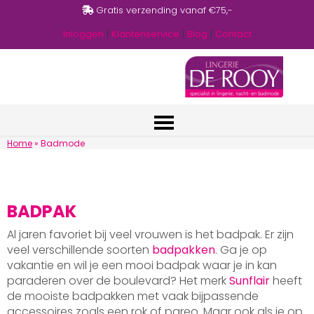
Gratis verzending vanaf €75,-
Inloggen
|
Klantenservice
|
Blog
|
Contact
Home
»
Badmode
BADPAK
Al jaren favoriet bij veel vrouwen is het badpak. Er zijn
veel verschillende soorten
badpakken
. Ga je op
vakantie en wil je een mooi badpak waar je in kan
paraderen over de boulevard? Het merk
Sunflair
heeft
de mooiste badpakken met vaak bijpassende
accessoires zoals een rok of pareo. Maar ook als je op