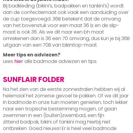
Bij badkleding (bikini’s, badpakken en tankini’s) wordt
aan de confectiemaat ook vaak een aanduiding over
de cup toegevoegd. 36B betekent dat de omvang
van het bovenstuk voor een maat 36 is en de slip-
maat is ook 36. Als we dit naar een bh maat
omrekenen dan is 36 een 70 omvang, dus kun je bij 36B
uitgaan van een 70B van bikinitop-maat.
Meer tips en adviezen?
Lees
hier
alle badmode adviezen en tips.
SUNFLAIR FOLDER
Na het zien van de eerste zonnestralen hebben wij al
helemaal het zomerse gevoel te pakken. Of we dit jaar
in badmode in onze tuin moeten genieten, toch lekker
naar een tropische bestemming mogen, of gaan
zwemmen in een (buiten)zwembad, een fijn
zittend badpak, bikini of tankini mag hierbij niet
ontbreken. Goed nieuws! Er is heel veel badmode