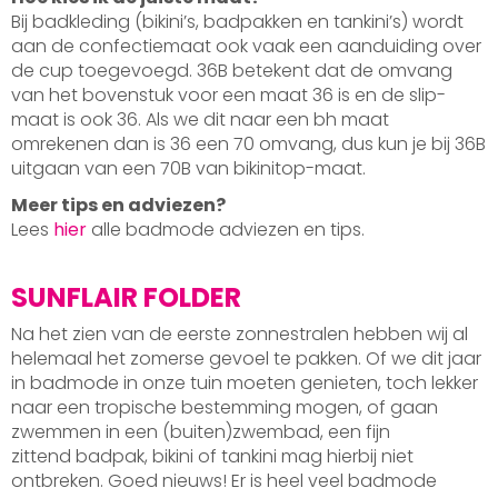
Bij badkleding (bikini’s, badpakken en tankini’s) wordt
aan de confectiemaat ook vaak een aanduiding over
de cup toegevoegd. 36B betekent dat de omvang
van het bovenstuk voor een maat 36 is en de slip-
maat is ook 36. Als we dit naar een bh maat
omrekenen dan is 36 een 70 omvang, dus kun je bij 36B
uitgaan van een 70B van bikinitop-maat.
Meer tips en adviezen?
Lees
hier
alle badmode adviezen en tips.
SUNFLAIR FOLDER
Na het zien van de eerste zonnestralen hebben wij al
helemaal het zomerse gevoel te pakken. Of we dit jaar
in badmode in onze tuin moeten genieten, toch lekker
naar een tropische bestemming mogen, of gaan
zwemmen in een (buiten)zwembad, een fijn
zittend badpak, bikini of tankini mag hierbij niet
ontbreken. Goed nieuws! Er is heel veel badmode