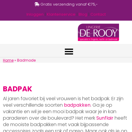
Gratis verzending vanaf €75,-
Inloggen
|
Klantenservice
|
Blog
|
Contact
Home
»
Badmode
BADPAK
Al jaren favoriet bij veel vrouwen is het badpak. Er zijn
veel verschillende soorten
badpakken
. Ga je op
vakantie en wil je een mooi badpak waar je in kan
paraderen over de boulevard? Het merk
Sunflair
heeft
de mooiste badpakken met vaak bijpassende
accessoires zoals een rok of pareo. Maar ook als je op