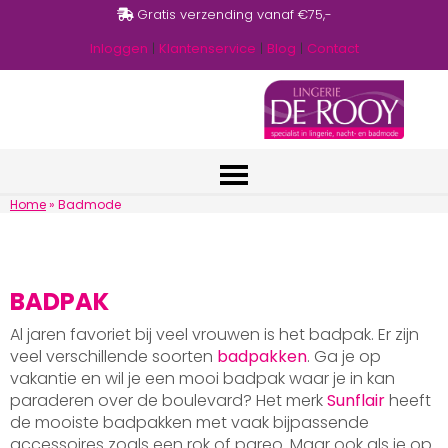
Gratis verzending vanaf €75,-
Inloggen
|
Klantenservice
|
Blog
|
Contact
Home
»
Badmode
BADPAK
Al jaren favoriet bij veel vrouwen is het badpak. Er zijn
veel verschillende soorten
badpakken
. Ga je op
vakantie en wil je een mooi badpak waar je in kan
paraderen over de boulevard? Het merk
Sunflair
heeft
de mooiste badpakken met vaak bijpassende
accessoires zoals een rok of pareo. Maar ook als je op