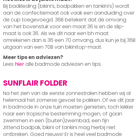
Bij badkleding (bikini’s, badpakken en tankini’s) wordt
aan de confectiemaat ook vaak een aanduiding over
de cup toegevoegd. 36B betekent dat de omvang
van het bovenstuk voor een maat 36 is en de slip-
maat is ook 36. Als we dit naar een bh maat
omrekenen dan is 36 een 70 omvang, dus kun je bij 36B
uitgaan van een 70B van bikinitop-maat.
Meer tips en adviezen?
Lees
hier
alle badmode adviezen en tips.
SUNFLAIR FOLDER
Na het zien van de eerste zonnestralen hebben wij al
helemaal het zomerse gevoel te pakken. Of we dit jaar
in badmode in onze tuin moeten genieten, toch lekker
naar een tropische bestemming mogen, of gaan
zwemmen in een (buiten)zwembad, een fijn
zittend badpak, bikini of tankini mag hierbij niet
ontbreken. Goed nieuws! Er is heel veel badmode