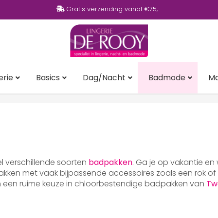
Gratis verzending vanaf €75,-
erie
Basics
Dag/Nacht
Badmode
M
eel verschillende soorten
badpakken
. Ga je op vakantie en
ken met vaak bijpassende accessoires zoals een rok of p
en een ruime keuze in chloorbestendige badpakken van
Tw