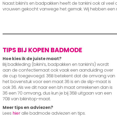
Naast bikini’s en badpakken heeft de tankini ook al veel
vrouwen gekocht vanwege het gemak. Wij hebben een 
TIPS BIJ KOPEN BADMODE
Hoe kies ik de juiste maat?
Bij badkleding (bikini’s, badpakken en tankini’s) wordt
aan de confectiemaat ook vaak een aanduiding over
de cup toegevoegd. 36B betekent dat de omvang van
het bovenstuk voor een maat 36 is en de slip-maat is
ook 36. Als we dit naar een bh maat omrekenen dan is
36 een 70 omvang, dus kun je bij 36B uitgaan van een
70B van bikinitop-maat.
Meer tips en adviezen?
Lees
hier
alle badmode adviezen en tips.