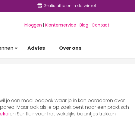
Gratis afhalen in de winkel
Inloggen
|
Klantenservice
|
Blog
|
Contact
annen
Advies
Over ons
 wil je een mooi badpak waar je in kan paraderen over
areo. Maar ook als je op zoek bent naar een praktisch
eka
en Sunflair voor het wekelijks baantjes trekken.