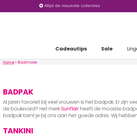
Altijd de nieuwste collecties
Cadeautips
Sale
Ling
Home
»
Badmode
BADPAK
Al jaren favoriet bij veel vrouwen is het badpak. Er zijn v
de boulevard? Het merk
Sunflair
heeft de mooiste badpak
badpak bent je bij ons aan het goede adres. Wij hebb
TANKINI