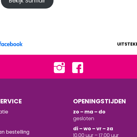
Bekijk Sunflair
UITSTEK
ERVICE
OPENINGSTIJDEN
atie
zo – ma – do
gesloten
d
i – wo – vr – za
n bestelling
10.00 uur – 17.00 uur