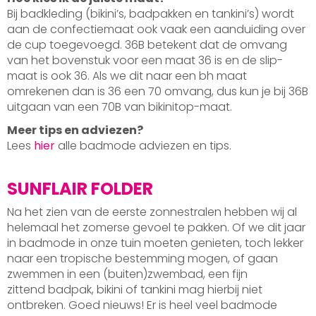
Bij badkleding (bikini’s, badpakken en tankini’s) wordt
aan de confectiemaat ook vaak een aanduiding over
de cup toegevoegd. 36B betekent dat de omvang
van het bovenstuk voor een maat 36 is en de slip-
maat is ook 36. Als we dit naar een bh maat
omrekenen dan is 36 een 70 omvang, dus kun je bij 36B
uitgaan van een 70B van bikinitop-maat.
Meer tips en adviezen?
Lees
hier
alle badmode adviezen en tips.
SUNFLAIR FOLDER
Na het zien van de eerste zonnestralen hebben wij al
helemaal het zomerse gevoel te pakken. Of we dit jaar
in badmode in onze tuin moeten genieten, toch lekker
naar een tropische bestemming mogen, of gaan
zwemmen in een (buiten)zwembad, een fijn
zittend badpak, bikini of tankini mag hierbij niet
ontbreken. Goed nieuws! Er is heel veel badmode