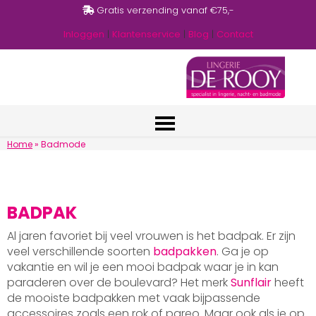
Gratis verzending vanaf €75,-
Inloggen
|
Klantenservice
|
Blog
|
Contact
Home
»
Badmode
BADPAK
Al jaren favoriet bij veel vrouwen is het badpak. Er zijn
veel verschillende soorten
badpakken
. Ga je op
vakantie en wil je een mooi badpak waar je in kan
paraderen over de boulevard? Het merk
Sunflair
heeft
de mooiste badpakken met vaak bijpassende
accessoires zoals een rok of pareo. Maar ook als je op