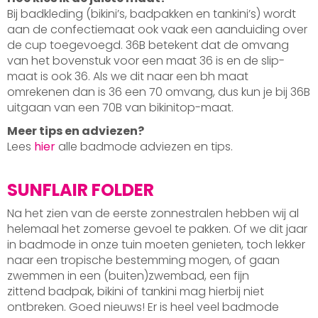
Bij badkleding (bikini’s, badpakken en tankini’s) wordt
aan de confectiemaat ook vaak een aanduiding over
de cup toegevoegd. 36B betekent dat de omvang
van het bovenstuk voor een maat 36 is en de slip-
maat is ook 36. Als we dit naar een bh maat
omrekenen dan is 36 een 70 omvang, dus kun je bij 36B
uitgaan van een 70B van bikinitop-maat.
Meer tips en adviezen?
Lees
hier
alle badmode adviezen en tips.
SUNFLAIR FOLDER
Na het zien van de eerste zonnestralen hebben wij al
helemaal het zomerse gevoel te pakken. Of we dit jaar
in badmode in onze tuin moeten genieten, toch lekker
naar een tropische bestemming mogen, of gaan
zwemmen in een (buiten)zwembad, een fijn
zittend badpak, bikini of tankini mag hierbij niet
ontbreken. Goed nieuws! Er is heel veel badmode