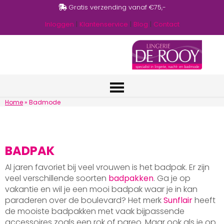
Gratis verzending vanaf €75,-
Inloggen
|
Klantenservice
|
Blog
|
Contact
Home
»
Badmode
BADPAK
Al jaren favoriet bij veel vrouwen is het badpak. Er zijn
veel verschillende soorten
badpakken
. Ga je op
vakantie en wil je een mooi badpak waar je in kan
paraderen over de boulevard? Het merk
Sunflair
heeft
de mooiste badpakken met vaak bijpassende
accessoires zoals een rok of pareo. Maar ook als je op