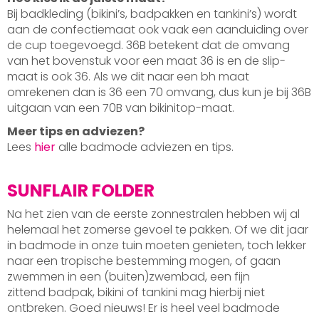
Bij badkleding (bikini’s, badpakken en tankini’s) wordt
aan de confectiemaat ook vaak een aanduiding over
de cup toegevoegd. 36B betekent dat de omvang
van het bovenstuk voor een maat 36 is en de slip-
maat is ook 36. Als we dit naar een bh maat
omrekenen dan is 36 een 70 omvang, dus kun je bij 36B
uitgaan van een 70B van bikinitop-maat.
Meer tips en adviezen?
Lees
hier
alle badmode adviezen en tips.
SUNFLAIR FOLDER
Na het zien van de eerste zonnestralen hebben wij al
helemaal het zomerse gevoel te pakken. Of we dit jaar
in badmode in onze tuin moeten genieten, toch lekker
naar een tropische bestemming mogen, of gaan
zwemmen in een (buiten)zwembad, een fijn
zittend badpak, bikini of tankini mag hierbij niet
ontbreken. Goed nieuws! Er is heel veel badmode