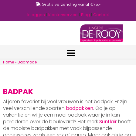
Gratis verzending vanaf €75,-
Inloggen
|
Klantenservice
|
Blog
|
Contact
Home
»
Badmode
BADPAK
Al jaren favoriet bij veel vrouwen is het badpak. Er zijn
veel verschillende soorten
badpakken
. Ga je op
vakantie en wil je een mooi badpak waar je in kan
paraderen over de boulevard? Het merk
Sunflair
heeft
de mooiste badpakken met vaak bijpassende
accessoires zoals een rok of pareo. Maar ook als je op