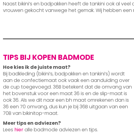
Naast bikini’s en badpakken heeft de tankini ook al veel
vrouwen gekocht vanwege het gemak. Wij hebben een 
TIPS BIJ KOPEN BADMODE
Hoe kies ik de juiste maat?
Bij badkleding (bikini’s, badpakken en tankini’s) wordt
aan de confectiemaat ook vaak een aanduiding over
de cup toegevoegd. 36B betekent dat de omvang van
het bovenstuk voor een maat 36 is en de slip-maat is
ook 36. Als we dit naar een bh maat omrekenen dan is
36 een 70 omvang, dus kun je bij 36B uitgaan van een
70B van bikinitop-maat.
Meer tips en adviezen?
Lees
hier
alle badmode adviezen en tips.