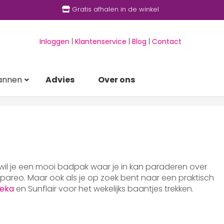
Gratis afhalen in de winkel
Inloggen
|
Klantenservice
|
Blog
|
Contact
annen
Advies
Over ons
 wil je een mooi badpak waar je in kan paraderen over
areo. Maar ook als je op zoek bent naar een praktisch
eka
en Sunflair voor het wekelijks baantjes trekken.