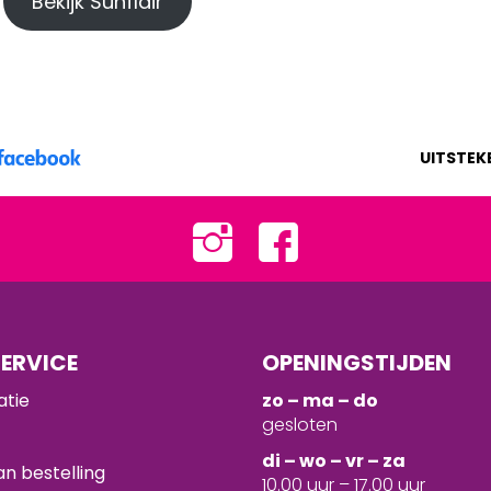
Bekijk Sunflair
UITSTEK
ERVICE
OPENINGSTIJDEN
atie
zo – ma – do
gesloten
d
i – wo – vr – za
n bestelling
10.00 uur – 17.00 uur