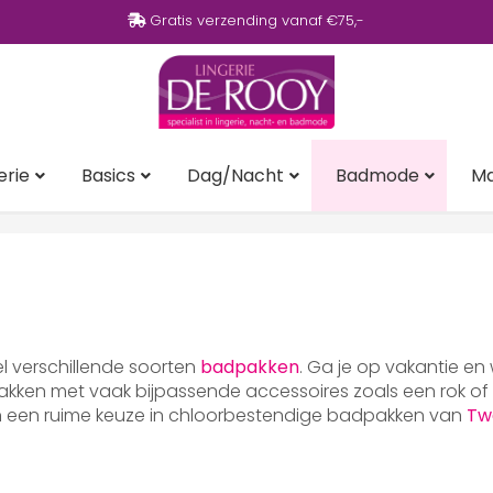
Gratis verzending vanaf €75,-
erie
Basics
Dag/Nacht
Badmode
M
eel verschillende soorten
badpakken
. Ga je op vakantie en
ken met vaak bijpassende accessoires zoals een rok of p
en een ruime keuze in chloorbestendige badpakken van
Tw