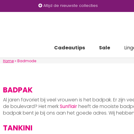
Altijd de nieuwste collecties
Cadeautips
Sale
Ling
Home
»
Badmode
BADPAK
Al jaren favoriet bij veel vrouwen is het badpak. Er zijn v
de boulevard? Het merk
Sunflair
heeft de mooiste badpak
badpak bent je bij ons aan het goede adres. Wij hebb
TANKINI