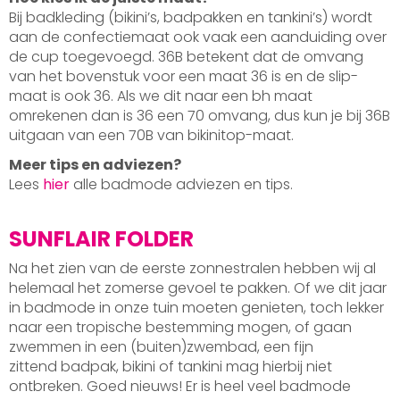
Bij badkleding (bikini’s, badpakken en tankini’s) wordt
aan de confectiemaat ook vaak een aanduiding over
de cup toegevoegd. 36B betekent dat de omvang
van het bovenstuk voor een maat 36 is en de slip-
maat is ook 36. Als we dit naar een bh maat
omrekenen dan is 36 een 70 omvang, dus kun je bij 36B
uitgaan van een 70B van bikinitop-maat.
Meer tips en adviezen?
Lees
hier
alle badmode adviezen en tips.
SUNFLAIR FOLDER
Na het zien van de eerste zonnestralen hebben wij al
helemaal het zomerse gevoel te pakken. Of we dit jaar
in badmode in onze tuin moeten genieten, toch lekker
naar een tropische bestemming mogen, of gaan
zwemmen in een (buiten)zwembad, een fijn
zittend badpak, bikini of tankini mag hierbij niet
ontbreken. Goed nieuws! Er is heel veel badmode