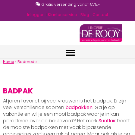
Gratis verzending vanaf €75,-
Inloggen
|
Klantenservice
|
Blog
|
Contact
Home
»
Badmode
BADPAK
Al jaren favoriet bij veel vrouwen is het badpak. Er zijn
veel verschillende soorten
badpakken
. Ga je op
vakantie en wil je een mooi badpak waar je in kan
paraderen over de boulevard? Het merk
Sunflair
heeft
de mooiste badpakken met vaak bijpassende
accessoires zoals een rok of pareo. Maar ook als je op