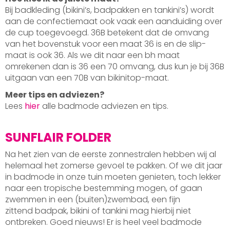
Bij badkleding (bikini’s, badpakken en tankini’s) wordt
aan de confectiemaat ook vaak een aanduiding over
de cup toegevoegd. 36B betekent dat de omvang
van het bovenstuk voor een maat 36 is en de slip-
maat is ook 36. Als we dit naar een bh maat
omrekenen dan is 36 een 70 omvang, dus kun je bij 36B
uitgaan van een 70B van bikinitop-maat.
Meer tips en adviezen?
Lees
hier
alle badmode adviezen en tips.
SUNFLAIR FOLDER
Na het zien van de eerste zonnestralen hebben wij al
helemaal het zomerse gevoel te pakken. Of we dit jaar
in badmode in onze tuin moeten genieten, toch lekker
naar een tropische bestemming mogen, of gaan
zwemmen in een (buiten)zwembad, een fijn
zittend badpak, bikini of tankini mag hierbij niet
ontbreken. Goed nieuws! Er is heel veel badmode