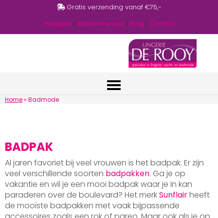
Gratis verzending vanaf €75,-
Inloggen
|
Klantenservice
|
Blog
|
Contact
Home
»
Badmode
BADPAK
Al jaren favoriet bij veel vrouwen is het badpak. Er zijn
veel verschillende soorten
badpakken
. Ga je op
vakantie en wil je een mooi badpak waar je in kan
paraderen over de boulevard? Het merk
Sunflair
heeft
de mooiste badpakken met vaak bijpassende
accessoires zoals een rok of pareo. Maar ook als je op