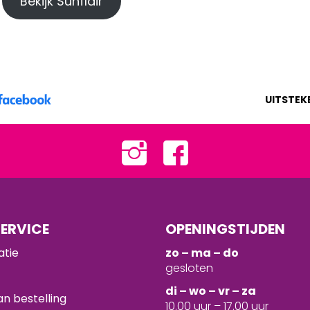
Bekijk Sunflair
UITSTEK
ERVICE
OPENINGSTIJDEN
atie
zo – ma – do
gesloten
d
i – wo – vr – za
n bestelling
10.00 uur – 17.00 uur