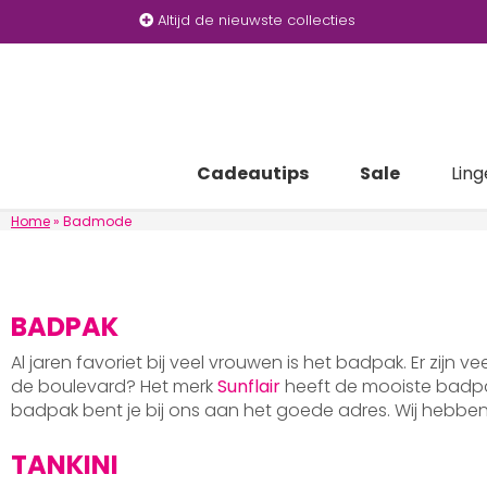
Altijd de nieuwste collecties
Cadeautips
Sale
Ling
Home
»
Badmode
BADPAK
Al jaren favoriet bij veel vrouwen is het badpak. Er zijn v
de boulevard? Het merk
Sunflair
heeft de mooiste badpak
badpak bent je bij ons aan het goede adres. Wij hebb
TANKINI