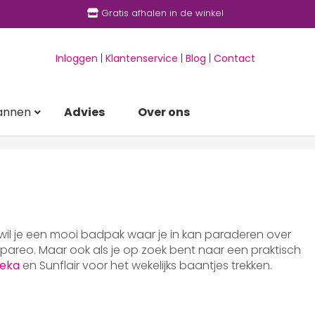
Gratis afhalen in de winkel
Inloggen
|
Klantenservice
|
Blog
|
Contact
annen
Advies
Over ons
 wil je een mooi badpak waar je in kan paraderen over
areo. Maar ook als je op zoek bent naar een praktisch
eka
en Sunflair voor het wekelijks baantjes trekken.