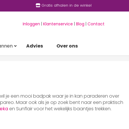
Gratis afhalen in de winkel
Inloggen
|
Klantenservice
|
Blog
|
Contact
annen
Advies
Over ons
 wil je een mooi badpak waar je in kan paraderen over
areo. Maar ook als je op zoek bent naar een praktisch
eka
en Sunflair voor het wekelijks baantjes trekken.