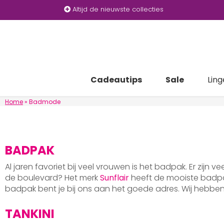
Altijd de nieuwste collecties
Cadeautips
Sale
Ling
Home
»
Badmode
BADPAK
Al jaren favoriet bij veel vrouwen is het badpak. Er zijn v
de boulevard? Het merk
Sunflair
heeft de mooiste badpak
badpak bent je bij ons aan het goede adres. Wij hebb
TANKINI