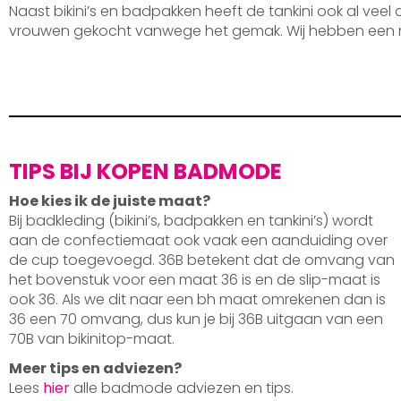
Naast bikini’s en badpakken heeft de tankini ook al veel
vrouwen gekocht vanwege het gemak. Wij hebben een 
TIPS BIJ KOPEN BADMODE
Hoe kies ik de juiste maat?
Bij badkleding (bikini’s, badpakken en tankini’s) wordt
aan de confectiemaat ook vaak een aanduiding over
de cup toegevoegd. 36B betekent dat de omvang van
het bovenstuk voor een maat 36 is en de slip-maat is
ook 36. Als we dit naar een bh maat omrekenen dan is
36 een 70 omvang, dus kun je bij 36B uitgaan van een
70B van bikinitop-maat.
Meer tips en adviezen?
Lees
hier
alle badmode adviezen en tips.