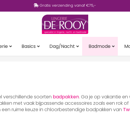
Gratis verzending vanaf €75,-
erie
Basics
Dag/Nacht
Badmode
M
eel verschillende soorten
badpakken
. Ga je op vakantie en
ken met vaak bijpassende accessoires zoals een rok of p
en een ruime keuze in chloorbestendige badpakken van
Tw