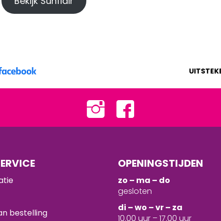
Bekijk Sunflair
UITSTEK
ERVICE
OPENINGSTIJDEN
atie
zo – ma – do
gesloten
d
i – wo – vr – za
n bestelling
10.00 uur – 17.00 uur