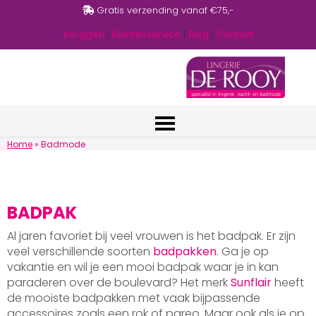
Gratis verzending vanaf €75,-
Inloggen
|
Klantenservice
|
Blog
|
Contact
Home
»
Badmode
BADPAK
Al jaren favoriet bij veel vrouwen is het badpak. Er zijn
veel verschillende soorten
badpakken
. Ga je op
vakantie en wil je een mooi badpak waar je in kan
paraderen over de boulevard? Het merk
Sunflair
heeft
de mooiste badpakken met vaak bijpassende
accessoires zoals een rok of pareo. Maar ook als je op