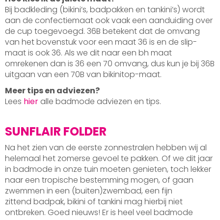
Bij badkleding (bikini’s, badpakken en tankini’s) wordt
aan de confectiemaat ook vaak een aanduiding over
de cup toegevoegd. 36B betekent dat de omvang
van het bovenstuk voor een maat 36 is en de slip-
maat is ook 36. Als we dit naar een bh maat
omrekenen dan is 36 een 70 omvang, dus kun je bij 36B
uitgaan van een 70B van bikinitop-maat.
Meer tips en adviezen?
Lees
hier
alle badmode adviezen en tips.
SUNFLAIR FOLDER
Na het zien van de eerste zonnestralen hebben wij al
helemaal het zomerse gevoel te pakken. Of we dit jaar
in badmode in onze tuin moeten genieten, toch lekker
naar een tropische bestemming mogen, of gaan
zwemmen in een (buiten)zwembad, een fijn
zittend badpak, bikini of tankini mag hierbij niet
ontbreken. Goed nieuws! Er is heel veel badmode