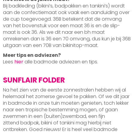
Bij badkleding (bikini’s, badpakken en tankini’s) wordt
aan de confectiemaat ook vaak een aanduiding over
de cup toegevoegd. 36B betekent dat de omvang
van het bovenstuk voor een maat 36 is en de slip-
maat is ook 36. Als we dit naar een bh maat
omrekenen dan is 36 een 70 omvang, dus kun je bij 36B
uitgaan van een 70B van bikinitop-maat.
Meer tips en adviezen?
Lees
hier
alle badmode adviezen en tips.
SUNFLAIR FOLDER
Na het zien van de eerste zonnestralen hebben wij al
helemaal het zomerse gevoel te pakken. Of we dit jaar
in badmode in onze tuin moeten genieten, toch lekker
naar een tropische bestemming mogen, of gaan
zwemmen in een (buiten)zwembad, een fijn
zittend badpak, bikini of tankini mag hierbij niet
ontbreken. Goed nieuws! Er is heel veel badmode