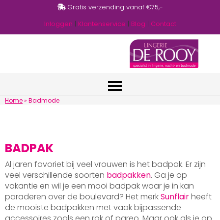
Gratis verzending vanaf €75,-
Inloggen
|
Klantenservice
|
Blog
|
Contact
Home
»
Badmode
BADPAK
Al jaren favoriet bij veel vrouwen is het badpak. Er zijn
veel verschillende soorten
badpakken
. Ga je op
vakantie en wil je een mooi badpak waar je in kan
paraderen over de boulevard? Het merk
Sunflair
heeft
de mooiste badpakken met vaak bijpassende
accessoires zoals een rok of pareo. Maar ook als je op