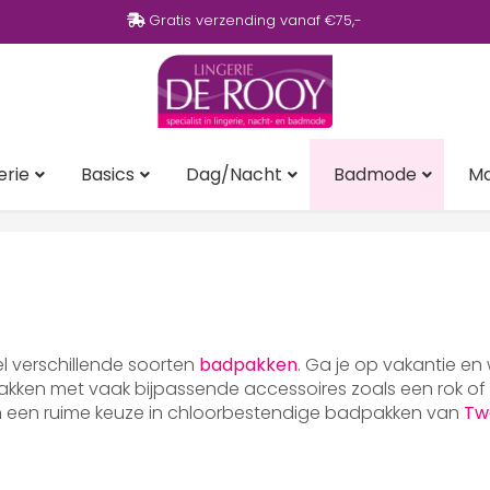
Gratis verzending vanaf €75,-
erie
Basics
Dag/Nacht
Badmode
M
eel verschillende soorten
badpakken
. Ga je op vakantie en
ken met vaak bijpassende accessoires zoals een rok of p
en een ruime keuze in chloorbestendige badpakken van
Tw