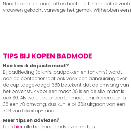
Naast bikini’s en badpakken heeft de tankini ook al veel
vrouwen gekocht vanwege het gemak. Wij hebben een 
TIPS BIJ KOPEN BADMODE
Hoe kies ik de juiste maat?
Bij badkleding (bikini’s, badpakken en tankini’s) wordt
aan de confectiemaat ook vaak een aanduiding over
de cup toegevoegd. 36B betekent dat de omvang van
het bovenstuk voor een maat 36 is en de slip-maat is
ook 36. Als we dit naar een bh maat omrekenen dan is
36 een 70 omvang, dus kun je bij 36B uitgaan van een
70B van bikinitop-maat.
Meer tips en adviezen?
Lees
hier
alle badmode adviezen en tips.