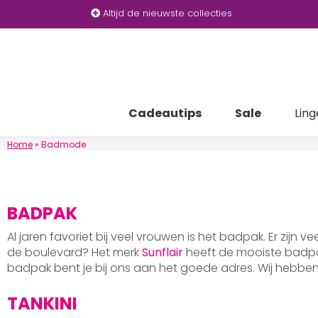
Altijd de nieuwste collecties
Cadeautips
Sale
Ling
Home
»
Badmode
BADPAK
Al jaren favoriet bij veel vrouwen is het badpak. Er zijn v
de boulevard? Het merk
Sunflair
heeft de mooiste badpak
badpak bent je bij ons aan het goede adres. Wij hebb
TANKINI