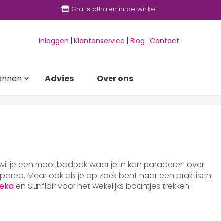
Gratis afhalen in de winkel
Inloggen
|
Klantenservice
|
Blog
|
Contact
annen
Advies
Over ons
 wil je een mooi badpak waar je in kan paraderen over
areo. Maar ook als je op zoek bent naar een praktisch
eka
en Sunflair voor het wekelijks baantjes trekken.