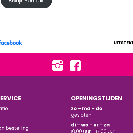
Bekijk Sunflair
UITSTEK
ERVICE
OPENINGSTIJDEN
atie
zo – ma – do
gesloten
d
i – wo – vr – za
n bestelling
10.00 uur – 17.00 uur