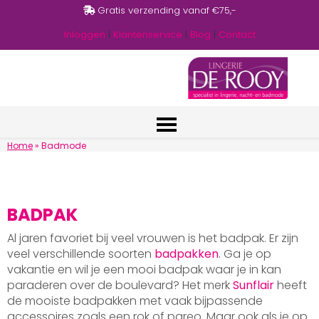
Gratis verzending vanaf €75,-
Inloggen
|
Klantenservice
|
Blog
|
Contact
Home
»
Badmode
BADPAK
Al jaren favoriet bij veel vrouwen is het badpak. Er zijn
veel verschillende soorten
badpakken
. Ga je op
vakantie en wil je een mooi badpak waar je in kan
paraderen over de boulevard? Het merk
Sunflair
heeft
de mooiste badpakken met vaak bijpassende
accessoires zoals een rok of pareo. Maar ook als je op