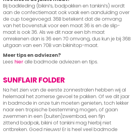
Bij badkleding (bikini’s, badpakken en tankini’s) wordt
aan de confectiemaat ook vaak een aanduiding over
de cup toegevoegd. 36B betekent dat de omvang
van het bovenstuk voor een maat 36 is en de slip-
maat is ook 36. Als we dit naar een bh maat
omrekenen dan is 36 een 70 omvang, dus kun je bij 36B
uitgaan van een 70B van bikinitop-maat.
Meer tips en adviezen?
Lees
hier
alle badmode adviezen en tips.
SUNFLAIR FOLDER
Na het zien van de eerste zonnestralen hebben wij al
helemaal het zomerse gevoel te pakken. Of we dit jaar
in badmode in onze tuin moeten genieten, toch lekker
naar een tropische bestemming mogen, of gaan
zwemmen in een (buiten)zwembad, een fijn
zittend badpak, bikini of tankini mag hierbij niet
ontbreken. Goed nieuws! Er is heel veel badmode