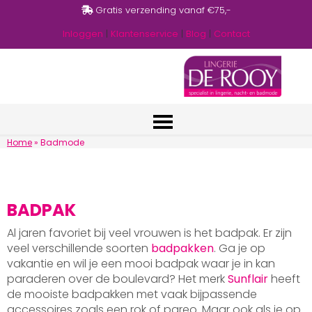
Gratis verzending vanaf €75,-
Inloggen
|
Klantenservice
|
Blog
|
Contact
Home
»
Badmode
BADPAK
Al jaren favoriet bij veel vrouwen is het badpak. Er zijn
veel verschillende soorten
badpakken
. Ga je op
vakantie en wil je een mooi badpak waar je in kan
paraderen over de boulevard? Het merk
Sunflair
heeft
de mooiste badpakken met vaak bijpassende
accessoires zoals een rok of pareo. Maar ook als je op