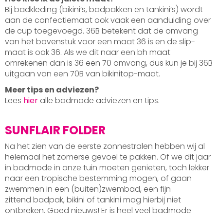
Bij badkleding (bikini’s, badpakken en tankini’s) wordt
aan de confectiemaat ook vaak een aanduiding over
de cup toegevoegd. 36B betekent dat de omvang
van het bovenstuk voor een maat 36 is en de slip-
maat is ook 36. Als we dit naar een bh maat
omrekenen dan is 36 een 70 omvang, dus kun je bij 36B
uitgaan van een 70B van bikinitop-maat.
Meer tips en adviezen?
Lees
hier
alle badmode adviezen en tips.
SUNFLAIR FOLDER
Na het zien van de eerste zonnestralen hebben wij al
helemaal het zomerse gevoel te pakken. Of we dit jaar
in badmode in onze tuin moeten genieten, toch lekker
naar een tropische bestemming mogen, of gaan
zwemmen in een (buiten)zwembad, een fijn
zittend badpak, bikini of tankini mag hierbij niet
ontbreken. Goed nieuws! Er is heel veel badmode