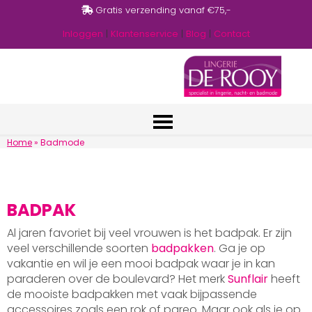
Gratis verzending vanaf €75,-
Inloggen
|
Klantenservice
|
Blog
|
Contact
Home
»
Badmode
BADPAK
Al jaren favoriet bij veel vrouwen is het badpak. Er zijn
veel verschillende soorten
badpakken
. Ga je op
vakantie en wil je een mooi badpak waar je in kan
paraderen over de boulevard? Het merk
Sunflair
heeft
de mooiste badpakken met vaak bijpassende
accessoires zoals een rok of pareo. Maar ook als je op