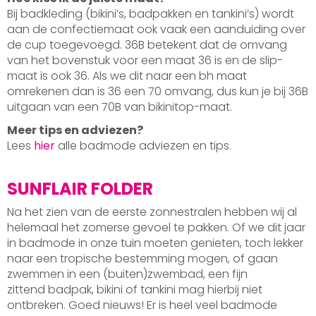
Bij badkleding (bikini’s, badpakken en tankini’s) wordt
aan de confectiemaat ook vaak een aanduiding over
de cup toegevoegd. 36B betekent dat de omvang
van het bovenstuk voor een maat 36 is en de slip-
maat is ook 36. Als we dit naar een bh maat
omrekenen dan is 36 een 70 omvang, dus kun je bij 36B
uitgaan van een 70B van bikinitop-maat.
Meer tips en adviezen?
Lees
hier
alle badmode adviezen en tips.
SUNFLAIR FOLDER
Na het zien van de eerste zonnestralen hebben wij al
helemaal het zomerse gevoel te pakken. Of we dit jaar
in badmode in onze tuin moeten genieten, toch lekker
naar een tropische bestemming mogen, of gaan
zwemmen in een (buiten)zwembad, een fijn
zittend badpak, bikini of tankini mag hierbij niet
ontbreken. Goed nieuws! Er is heel veel badmode