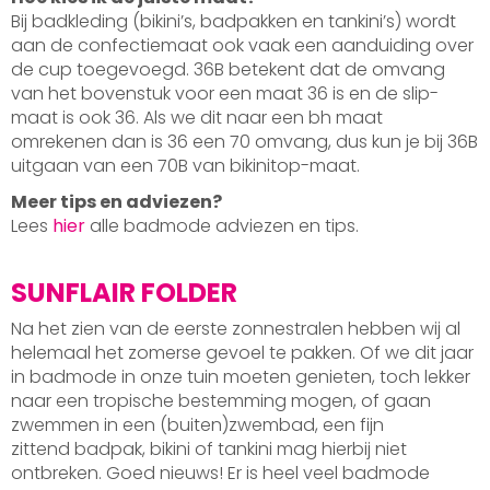
Bij badkleding (bikini’s, badpakken en tankini’s) wordt
aan de confectiemaat ook vaak een aanduiding over
de cup toegevoegd. 36B betekent dat de omvang
van het bovenstuk voor een maat 36 is en de slip-
maat is ook 36. Als we dit naar een bh maat
omrekenen dan is 36 een 70 omvang, dus kun je bij 36B
uitgaan van een 70B van bikinitop-maat.
Meer tips en adviezen?
Lees
hier
alle badmode adviezen en tips.
SUNFLAIR FOLDER
Na het zien van de eerste zonnestralen hebben wij al
helemaal het zomerse gevoel te pakken. Of we dit jaar
in badmode in onze tuin moeten genieten, toch lekker
naar een tropische bestemming mogen, of gaan
zwemmen in een (buiten)zwembad, een fijn
zittend badpak, bikini of tankini mag hierbij niet
ontbreken. Goed nieuws! Er is heel veel badmode