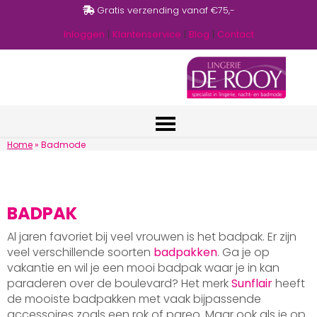
Gratis verzending vanaf €75,-
Inloggen
|
Klantenservice
|
Blog
|
Contact
Home
»
Badmode
BADPAK
Al jaren favoriet bij veel vrouwen is het badpak. Er zijn
veel verschillende soorten
badpakken
. Ga je op
vakantie en wil je een mooi badpak waar je in kan
paraderen over de boulevard? Het merk
Sunflair
heeft
de mooiste badpakken met vaak bijpassende
accessoires zoals een rok of pareo. Maar ook als je op