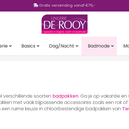
Gratis verzending vanaf €75,-
erie
Basics
Dag/Nacht
Badmode
M
eel verschillende soorten
badpakken
. Ga je op vakantie en
ken met vaak bijpassende accessoires zoals een rok of p
en een ruime keuze in chloorbestendige badpakken van
Tw