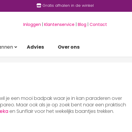
Gratis afhalen in de winkel
Inloggen
|
Klantenservice
|
Blog
|
Contact
annen
Advies
Over ons
 wil je een mooi badpak waar je in kan paraderen over
areo. Maar ook als je op zoek bent naar een praktisch
eka
en Sunflair voor het wekelijks baantjes trekken.