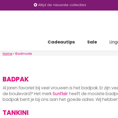
Altijd de nieuwste collecties
Cadeautips
Sale
Ling
Home
»
Badmode
BADPAK
Al jaren favoriet bij veel vrouwen is het badpak. Er zijn v
de boulevard? Het merk
Sunflair
heeft de mooiste badpak
badpak bent je bij ons aan het goede adres. Wij hebb
TANKINI