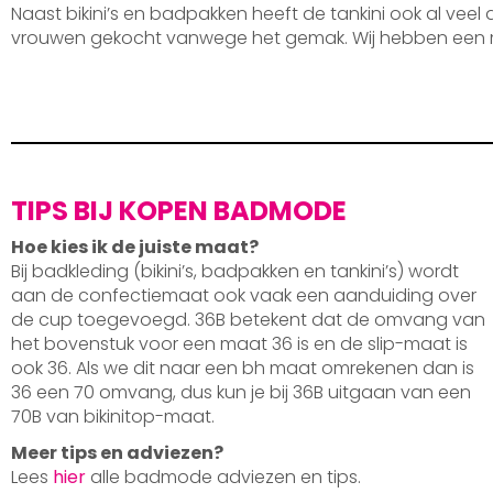
Naast bikini’s en badpakken heeft de tankini ook al veel
vrouwen gekocht vanwege het gemak. Wij hebben een 
TIPS BIJ KOPEN BADMODE
Hoe kies ik de juiste maat?
Bij badkleding (bikini’s, badpakken en tankini’s) wordt
aan de confectiemaat ook vaak een aanduiding over
de cup toegevoegd. 36B betekent dat de omvang van
het bovenstuk voor een maat 36 is en de slip-maat is
ook 36. Als we dit naar een bh maat omrekenen dan is
36 een 70 omvang, dus kun je bij 36B uitgaan van een
70B van bikinitop-maat.
Meer tips en adviezen?
Lees
hier
alle badmode adviezen en tips.