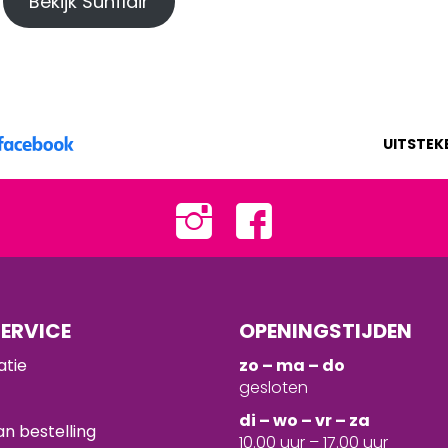
Bekijk Sunflair
UITSTEK
ERVICE
OPENINGSTIJDEN
atie
zo – ma – do
gesloten
d
i – wo – vr – za
n bestelling
10.00 uur – 17.00 uur