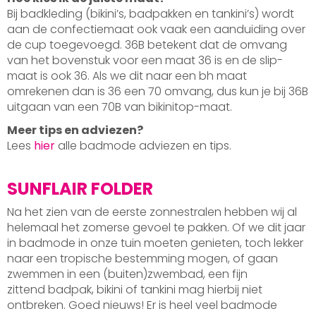
Bij badkleding (bikini’s, badpakken en tankini’s) wordt
aan de confectiemaat ook vaak een aanduiding over
de cup toegevoegd. 36B betekent dat de omvang
van het bovenstuk voor een maat 36 is en de slip-
maat is ook 36. Als we dit naar een bh maat
omrekenen dan is 36 een 70 omvang, dus kun je bij 36B
uitgaan van een 70B van bikinitop-maat.
Meer tips en adviezen?
Lees
hier
alle badmode adviezen en tips.
SUNFLAIR FOLDER
Na het zien van de eerste zonnestralen hebben wij al
helemaal het zomerse gevoel te pakken. Of we dit jaar
in badmode in onze tuin moeten genieten, toch lekker
naar een tropische bestemming mogen, of gaan
zwemmen in een (buiten)zwembad, een fijn
zittend badpak, bikini of tankini mag hierbij niet
ontbreken. Goed nieuws! Er is heel veel badmode