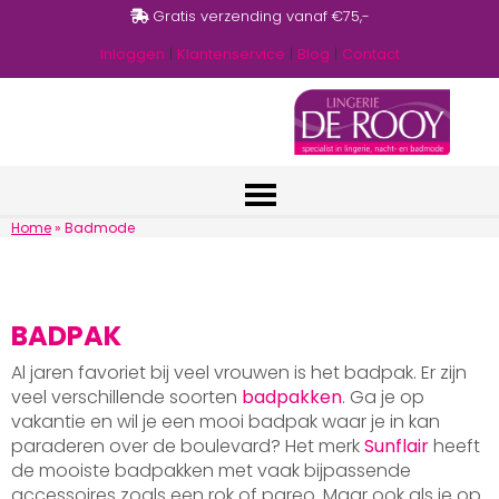
Gratis verzending vanaf €75,-
Inloggen
|
Klantenservice
|
Blog
|
Contact
Home
»
Badmode
BADPAK
Al jaren favoriet bij veel vrouwen is het badpak. Er zijn
veel verschillende soorten
badpakken
. Ga je op
vakantie en wil je een mooi badpak waar je in kan
paraderen over de boulevard? Het merk
Sunflair
heeft
de mooiste badpakken met vaak bijpassende
accessoires zoals een rok of pareo. Maar ook als je op