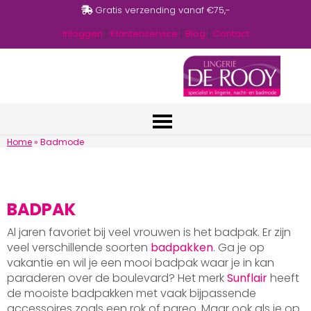
Gratis verzending vanaf €75,-
Inloggen
|
Klantenservice
|
Blog
|
Contact
Home
»
Badmode
BADPAK
Al jaren favoriet bij veel vrouwen is het badpak. Er zijn
veel verschillende soorten
badpakken
. Ga je op
vakantie en wil je een mooi badpak waar je in kan
paraderen over de boulevard? Het merk
Sunflair
heeft
de mooiste badpakken met vaak bijpassende
accessoires zoals een rok of pareo. Maar ook als je op