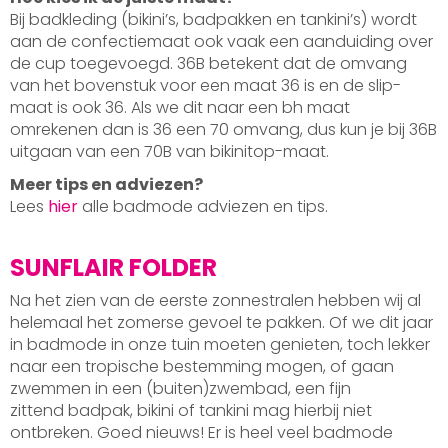
Bij badkleding (bikini’s, badpakken en tankini’s) wordt
aan de confectiemaat ook vaak een aanduiding over
de cup toegevoegd. 36B betekent dat de omvang
van het bovenstuk voor een maat 36 is en de slip-
maat is ook 36. Als we dit naar een bh maat
omrekenen dan is 36 een 70 omvang, dus kun je bij 36B
uitgaan van een 70B van bikinitop-maat.
Meer tips en adviezen?
Lees
hier
alle badmode adviezen en tips.
SUNFLAIR FOLDER
Na het zien van de eerste zonnestralen hebben wij al
helemaal het zomerse gevoel te pakken. Of we dit jaar
in badmode in onze tuin moeten genieten, toch lekker
naar een tropische bestemming mogen, of gaan
zwemmen in een (buiten)zwembad, een fijn
zittend badpak, bikini of tankini mag hierbij niet
ontbreken. Goed nieuws! Er is heel veel badmode