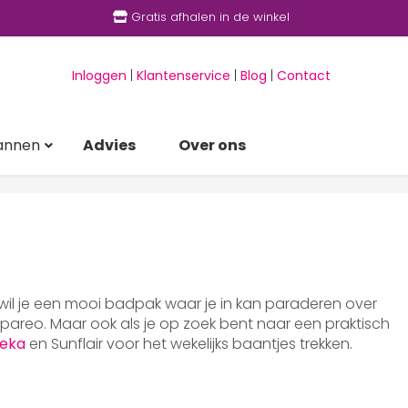
Gratis afhalen in de winkel
Inloggen
|
Klantenservice
|
Blog
|
Contact
annen
Advies
Over ons
 wil je een mooi badpak waar je in kan paraderen over
areo. Maar ook als je op zoek bent naar een praktisch
eka
en Sunflair voor het wekelijks baantjes trekken.