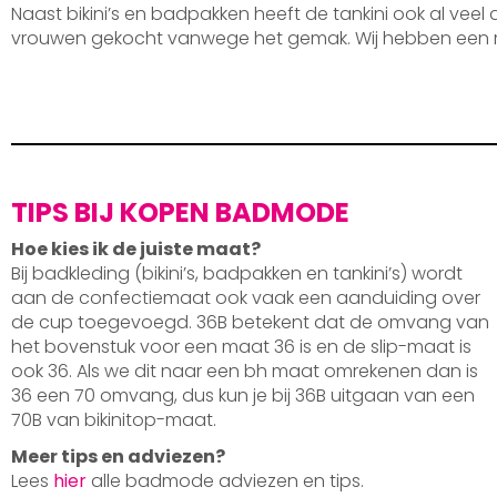
Naast bikini’s en badpakken heeft de tankini ook al veel
vrouwen gekocht vanwege het gemak. Wij hebben een 
TIPS BIJ KOPEN BADMODE
Hoe kies ik de juiste maat?
Bij badkleding (bikini’s, badpakken en tankini’s) wordt
aan de confectiemaat ook vaak een aanduiding over
de cup toegevoegd. 36B betekent dat de omvang van
het bovenstuk voor een maat 36 is en de slip-maat is
ook 36. Als we dit naar een bh maat omrekenen dan is
36 een 70 omvang, dus kun je bij 36B uitgaan van een
70B van bikinitop-maat.
Meer tips en adviezen?
Lees
hier
alle badmode adviezen en tips.