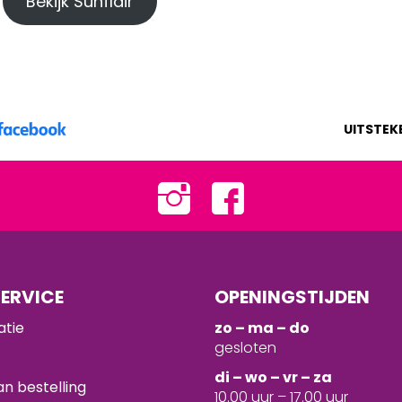
Bekijk Sunflair
UITSTEK
ERVICE
OPENINGSTIJDEN
atie
zo – ma – do
gesloten
d
i – wo – vr – za
n bestelling
10.00 uur – 17.00 uur