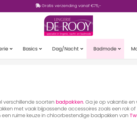
Gratis verzending vanaf €75,-
erie
Basics
Dag/Nacht
Badmode
M
eel verschillende soorten
badpakken
. Ga je op vakantie en
ken met vaak bijpassende accessoires zoals een rok of p
en een ruime keuze in chloorbestendige badpakken van
Tw