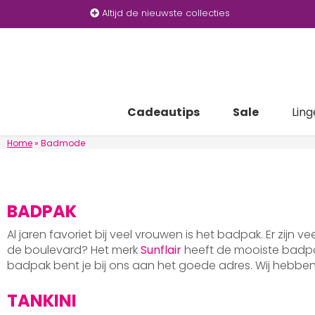
Altijd de nieuwste collecties
Cadeautips
Sale
Ling
Home
»
Badmode
BADPAK
Al jaren favoriet bij veel vrouwen is het badpak. Er zijn v
de boulevard? Het merk
Sunflair
heeft de mooiste badpak
badpak bent je bij ons aan het goede adres. Wij hebb
TANKINI