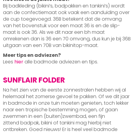
Bij badkleding (bikini’s, badpakken en tankini’s) wordt
aan de confectiemaat ook vaak een aanduiding over
de cup toegevoegd. 36B betekent dat de omvang
van het bovenstuk voor een maat 36 is en de slip-
maat is ook 36. Als we dit naar een bh maat
omrekenen dan is 36 een 70 omvang, dus kun je bij 36B
uitgaan van een 70B van bikinitop-maat.
Meer tips en adviezen?
Lees
hier
alle badmode adviezen en tips.
SUNFLAIR FOLDER
Na het zien van de eerste zonnestralen hebben wij al
helemaal het zomerse gevoel te pakken. Of we dit jaar
in badmode in onze tuin moeten genieten, toch lekker
naar een tropische bestemming mogen, of gaan
zwemmen in een (buiten)zwembad, een fijn
zittend badpak, bikini of tankini mag hierbij niet
ontbreken. Goed nieuws! Er is heel veel badmode