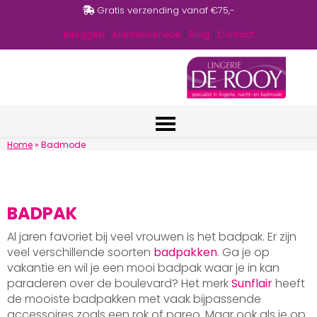
Gratis verzending vanaf €75,-
Inloggen
|
Klantenservice
|
Blog
|
Contact
Home
»
Badmode
BADPAK
Al jaren favoriet bij veel vrouwen is het badpak. Er zijn
veel verschillende soorten
badpakken
. Ga je op
vakantie en wil je een mooi badpak waar je in kan
paraderen over de boulevard? Het merk
Sunflair
heeft
de mooiste badpakken met vaak bijpassende
accessoires zoals een rok of pareo. Maar ook als je op