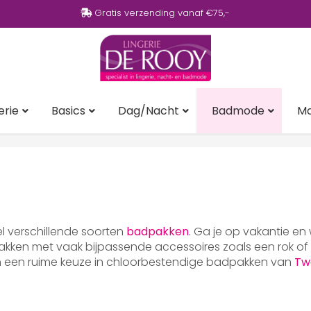
Gratis verzending vanaf €75,-
erie
Basics
Dag/Nacht
Badmode
M
eel verschillende soorten
badpakken
. Ga je op vakantie en
ken met vaak bijpassende accessoires zoals een rok of p
en een ruime keuze in chloorbestendige badpakken van
Tw