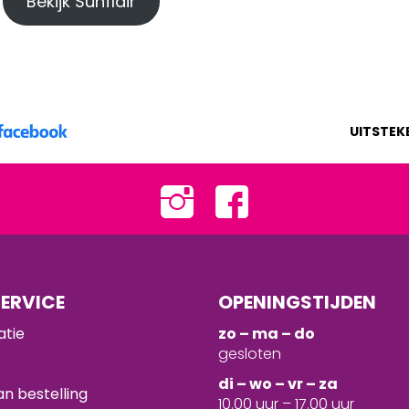
Bekijk Sunflair
UITSTEK
ERVICE
OPENINGSTIJDEN
atie
zo – ma – do
gesloten
d
i – wo – vr – za
n bestelling
10.00 uur – 17.00 uur