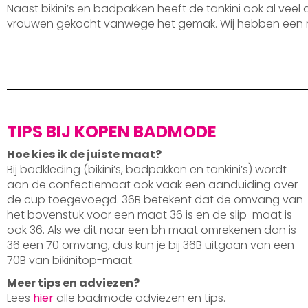
Naast bikini’s en badpakken heeft de tankini ook al veel
vrouwen gekocht vanwege het gemak. Wij hebben een 
TIPS BIJ KOPEN BADMODE
Hoe kies ik de juiste maat?
Bij badkleding (bikini’s, badpakken en tankini’s) wordt
aan de confectiemaat ook vaak een aanduiding over
de cup toegevoegd. 36B betekent dat de omvang van
het bovenstuk voor een maat 36 is en de slip-maat is
ook 36. Als we dit naar een bh maat omrekenen dan is
36 een 70 omvang, dus kun je bij 36B uitgaan van een
70B van bikinitop-maat.
Meer tips en adviezen?
Lees
hier
alle badmode adviezen en tips.