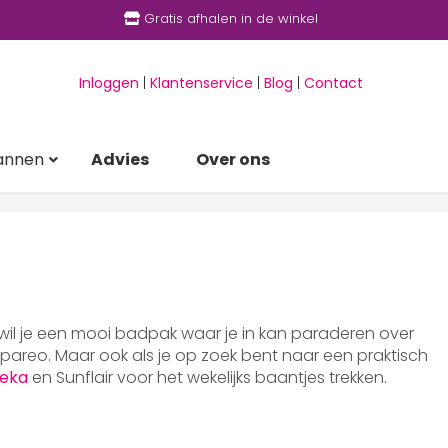
Gratis afhalen in de winkel
Inloggen
|
Klantenservice
|
Blog
|
Contact
annen
Advies
Over ons
 wil je een mooi badpak waar je in kan paraderen over
areo. Maar ook als je op zoek bent naar een praktisch
eka
en Sunflair voor het wekelijks baantjes trekken.