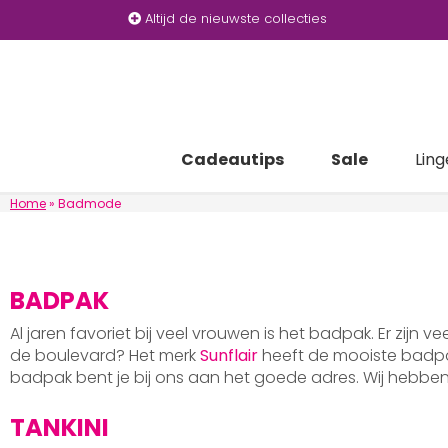
Altijd de nieuwste collecties
Cadeautips
Sale
Ling
Home
»
Badmode
BADPAK
Al jaren favoriet bij veel vrouwen is het badpak. Er zijn v
de boulevard? Het merk
Sunflair
heeft de mooiste badpak
badpak bent je bij ons aan het goede adres. Wij hebb
TANKINI