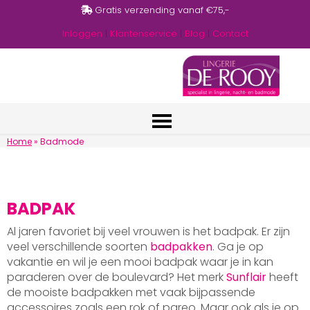
Gratis verzending vanaf €75,-
Inloggen
|
Klantenservice
|
Blog
|
Contact
Home
»
Badmode
BADPAK
Al jaren favoriet bij veel vrouwen is het badpak. Er zijn
veel verschillende soorten
badpakken
. Ga je op
vakantie en wil je een mooi badpak waar je in kan
paraderen over de boulevard? Het merk
Sunflair
heeft
de mooiste badpakken met vaak bijpassende
accessoires zoals een rok of pareo. Maar ook als je op