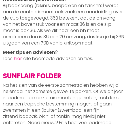
Bij badkleding (bikini’s, badpakken en tankini’s) wordt
aan de confectiemaat ook vaak een aanduiding over
de cup toegevoegd. 36B betekent dat de omvang
van het bovenstuk voor een maat 36 is en de slip-
maat is ook 36. Als we dit naar een bh maat
omrekenen dan is 36 een 70 omvang, dus kun je bij 36B
uitgaan van een 70B van bikinitop-maat.
Meer tips en adviezen?
Lees
hier
alle badmode adviezen en tips.
SUNFLAIR FOLDER
Na het zien van de eerste zonnestralen hebben wij al
helemaal het zomerse gevoel te pakken. Of we dit jaar
in badmode in onze tuin moeten genieten, toch lekker
naar een tropische bestemming mogen, of gaan
zwemmen in een (buiten)zwembad, een fijn
zittend badpak, bikini of tankini mag hierbij niet
ontbreken. Goed nieuws! Er is heel veel badmode