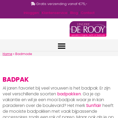
Gratis verzending vanaf €75,-
Inloggen
|
Klantenservice
|
Blog
|
Contact
Home
»
Badmode
BADPAK
Al jaren favoriet bij veel vrouwen is het badpak. Er zijn
veel verschillende soorten
badpakken
. Ga je op
vakantie en wil je een mooi badpak waar je in kan
paraderen over de boulevard? Het merk
Sunflair
heeft
de mooiste badpakken met vaak bijpassende
accessoires zoals een rok of pareo. Maar ook als je op