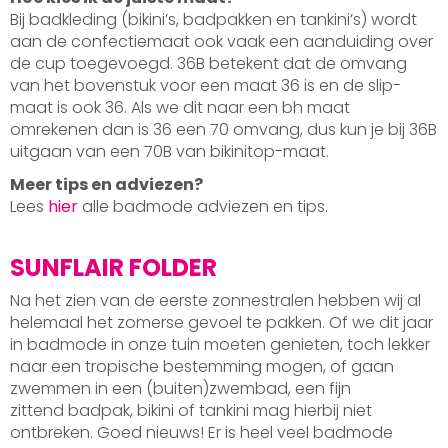
Bij badkleding (bikini’s, badpakken en tankini’s) wordt
aan de confectiemaat ook vaak een aanduiding over
de cup toegevoegd. 36B betekent dat de omvang
van het bovenstuk voor een maat 36 is en de slip-
maat is ook 36. Als we dit naar een bh maat
omrekenen dan is 36 een 70 omvang, dus kun je bij 36B
uitgaan van een 70B van bikinitop-maat.
Meer tips en adviezen?
Lees
hier
alle badmode adviezen en tips.
SUNFLAIR FOLDER
Na het zien van de eerste zonnestralen hebben wij al
helemaal het zomerse gevoel te pakken. Of we dit jaar
in badmode in onze tuin moeten genieten, toch lekker
naar een tropische bestemming mogen, of gaan
zwemmen in een (buiten)zwembad, een fijn
zittend badpak, bikini of tankini mag hierbij niet
ontbreken. Goed nieuws! Er is heel veel badmode