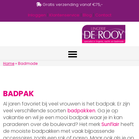
Gratis verzending vanaf €75,-
Inloggen
|
Klantenservice
|
Blog
|
Contact
Home
»
Badmode
BADPAK
Al jaren favoriet bij veel vrouwen is het badpak. Er zijn
veel verschillende soorten
badpakken
. Ga je op
vakantie en wil je een mooi badpak waar je in kan
paraderen over de boulevard? Het merk
Sunflair
heeft
de mooiste badpakken met vaak bijpassende
accessoires zoals een rok of pareo. Maar ook als je op