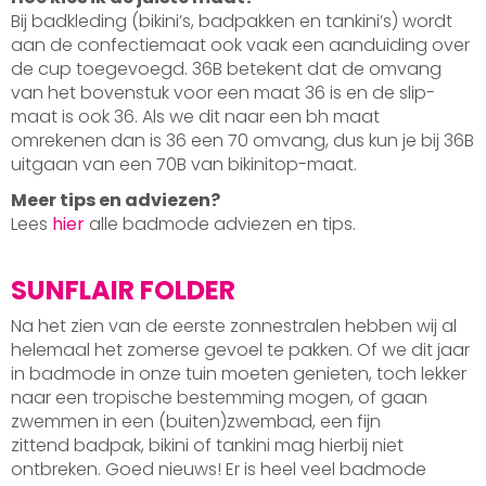
Bij badkleding (bikini’s, badpakken en tankini’s) wordt
aan de confectiemaat ook vaak een aanduiding over
de cup toegevoegd. 36B betekent dat de omvang
van het bovenstuk voor een maat 36 is en de slip-
maat is ook 36. Als we dit naar een bh maat
omrekenen dan is 36 een 70 omvang, dus kun je bij 36B
uitgaan van een 70B van bikinitop-maat.
Meer tips en adviezen?
Lees
hier
alle badmode adviezen en tips.
SUNFLAIR FOLDER
Na het zien van de eerste zonnestralen hebben wij al
helemaal het zomerse gevoel te pakken. Of we dit jaar
in badmode in onze tuin moeten genieten, toch lekker
naar een tropische bestemming mogen, of gaan
zwemmen in een (buiten)zwembad, een fijn
zittend badpak, bikini of tankini mag hierbij niet
ontbreken. Goed nieuws! Er is heel veel badmode