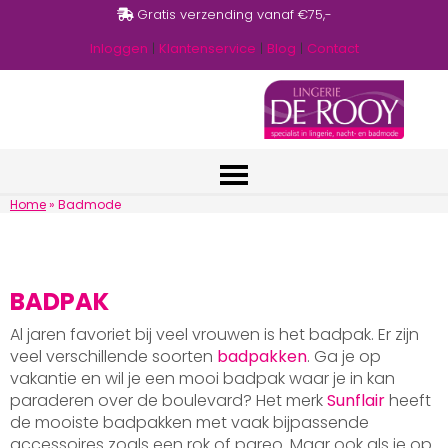
Gratis verzending vanaf €75,-
Inloggen
|
Klantenservice
|
Blog
|
Contact
Home
»
Badmode
BADPAK
Al jaren favoriet bij veel vrouwen is het badpak. Er zijn
veel verschillende soorten
badpakken
. Ga je op
vakantie en wil je een mooi badpak waar je in kan
paraderen over de boulevard? Het merk
Sunflair
heeft
de mooiste badpakken met vaak bijpassende
accessoires zoals een rok of pareo. Maar ook als je op