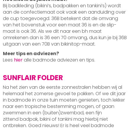
Bij badkleding (bikini’s, badpakken en tankini’s) wordt
aan de confectiemaat ook vaak een aanduiding over
de cup toegevoegd. 36B betekent dat de omvang
van het bovenstuk voor een maat 36 is en de slip-
maat is ook 36. Als we dit naar een bh maat
omrekenen dan is 36 een 70 omvang, dus kun je bij 36B
uitgaan van een 70B van bikinitop-maat.
Meer tips en adviezen?
Lees
hier
alle badmode adviezen en tips.
SUNFLAIR FOLDER
Na het zien van de eerste zonnestralen hebben wij al
helemaal het zomerse gevoel te pakken. Of we dit jaar
in badmode in onze tuin moeten genieten, toch lekker
naar een tropische bestemming mogen, of gaan
zwemmen in een (buiten)zwembad, een fijn
zittend badpak, bikini of tankini mag hierbij niet
ontbreken. Goed nieuws! Er is heel veel badmode