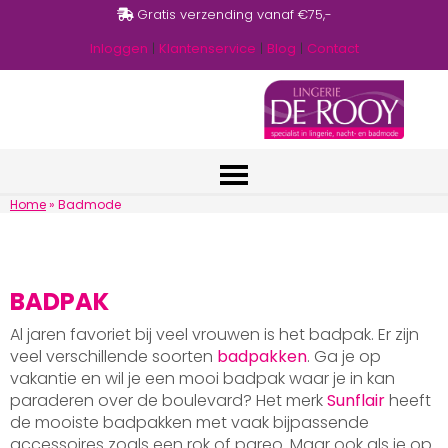
Gratis verzending vanaf €75,-
Inloggen
|
Klantenservice
|
Blog
|
Contact
Home
»
Badmode
BADPAK
Al jaren favoriet bij veel vrouwen is het badpak. Er zijn
veel verschillende soorten
badpakken
. Ga je op
vakantie en wil je een mooi badpak waar je in kan
paraderen over de boulevard? Het merk
Sunflair
heeft
de mooiste badpakken met vaak bijpassende
accessoires zoals een rok of pareo. Maar ook als je op