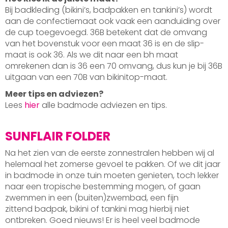
Bij badkleding (bikini’s, badpakken en tankini’s) wordt
aan de confectiemaat ook vaak een aanduiding over
de cup toegevoegd. 36B betekent dat de omvang
van het bovenstuk voor een maat 36 is en de slip-
maat is ook 36. Als we dit naar een bh maat
omrekenen dan is 36 een 70 omvang, dus kun je bij 36B
uitgaan van een 70B van bikinitop-maat.
Meer tips en adviezen?
Lees
hier
alle badmode adviezen en tips.
SUNFLAIR FOLDER
Na het zien van de eerste zonnestralen hebben wij al
helemaal het zomerse gevoel te pakken. Of we dit jaar
in badmode in onze tuin moeten genieten, toch lekker
naar een tropische bestemming mogen, of gaan
zwemmen in een (buiten)zwembad, een fijn
zittend badpak, bikini of tankini mag hierbij niet
ontbreken. Goed nieuws! Er is heel veel badmode