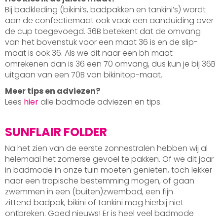
Bij badkleding (bikini’s, badpakken en tankini’s) wordt
aan de confectiemaat ook vaak een aanduiding over
de cup toegevoegd. 36B betekent dat de omvang
van het bovenstuk voor een maat 36 is en de slip-
maat is ook 36. Als we dit naar een bh maat
omrekenen dan is 36 een 70 omvang, dus kun je bij 36B
uitgaan van een 70B van bikinitop-maat.
Meer tips en adviezen?
Lees
hier
alle badmode adviezen en tips.
SUNFLAIR FOLDER
Na het zien van de eerste zonnestralen hebben wij al
helemaal het zomerse gevoel te pakken. Of we dit jaar
in badmode in onze tuin moeten genieten, toch lekker
naar een tropische bestemming mogen, of gaan
zwemmen in een (buiten)zwembad, een fijn
zittend badpak, bikini of tankini mag hierbij niet
ontbreken. Goed nieuws! Er is heel veel badmode