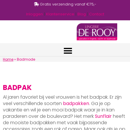
Gratis verzending vanaf €75,-
Inloggen
|
Klantenservice
|
Blog
|
Contact
Home
»
Badmode
BADPAK
Al jaren favoriet bij veel vrouwen is het badpak. Er zijn
veel verschillende soorten
badpakken
. Ga je op
vakantie en wil je een mooi badpak waar je in kan
paraderen over de boulevard? Het merk
Sunflair
heeft
de mooiste badpakken met vaak bijpassende
accessoires zoals een rok of pareo. Maar ook als je op